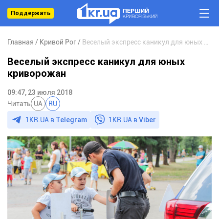
Поддержать
Главная
Кривой Рог
Веселый экспресс каникул для юных криворожан
Веселый экспресс каникул для юных
криворожан
09:47, 23 июля 2018
Читать
UA
RU
1KR.UA в
Telegram
1KR.UA в
Viber