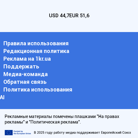
USD
44,7
EUR
51,6
Правила использования
Редакционная политика
Реклама на 1kr.ua
Поддержать
Медиа-команда
Обратная связь
Политика использования
АI
Рекламные материалы помечены плашками "На правах
рекламы" и "Политическая реклама".
В 2025 году работу медиа поддерживает Европейский Союз