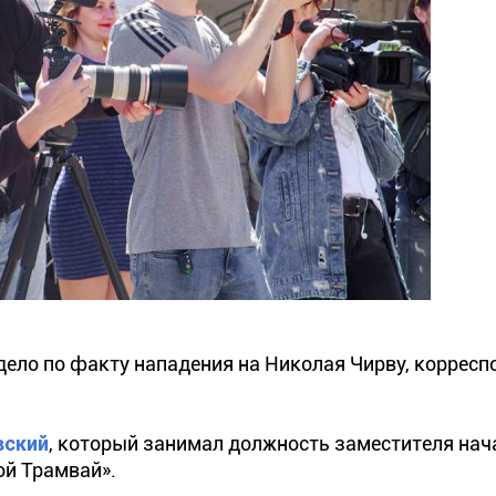
дело по факту нападения на Николая Чирву, корресп
вский
, который занимал должность заместителя на
ой Трамвай».