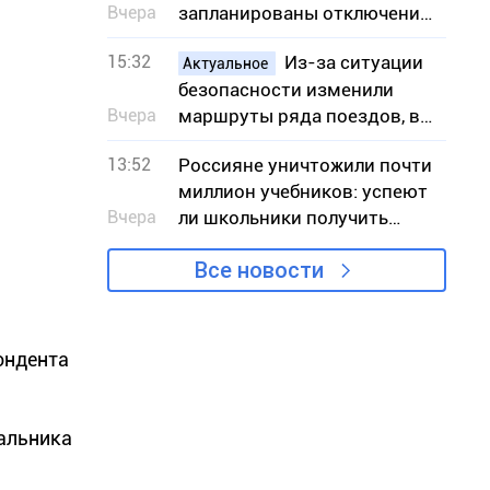
Вчера
запланированы отключения
света – адреса
15:32
Из-за ситуации
Актуальное
безопасности изменили
Вчера
маршруты ряда поездов, в
частности сообщением с
13:52
Россияне уничтожили почти
Кривым Рогом
миллион учебников: успеют
Вчера
ли школьники получить
книги к учебному году
Все новости
ондента
чальника