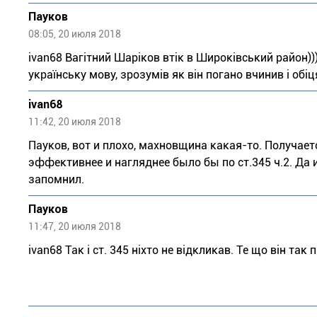
Пауков
08:05, 20 июля 2018
ivan68 Вагітний Шаріков втік в Широківський район)))
українську мову, зрозумів як він погано вчинив і обі
ivan68
11:42, 20 июля 2018
Пауков, вот и плохо, махновщина какая-то. Получаетс
эффективнее и нагляднее было бы по ст.345 ч.2. Да 
запомнил.
Пауков
11:47, 20 июля 2018
ivan68 Так і ст. 345 ніхто не відкликав. Те що він та