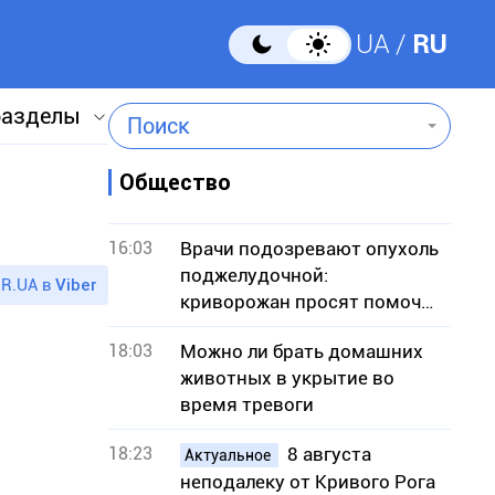
UA
RU
разделы
Поиск
Общество
16:03
Врачи подозревают опухоль
поджелудочной:
R.UA в
Viber
криворожан просят помочь
собрать средства на
18:03
Можно ли брать домашних
операцию
животных в укрытие во
время тревоги
18:23
8 августа
Актуальное
неподалеку от Кривого Рога