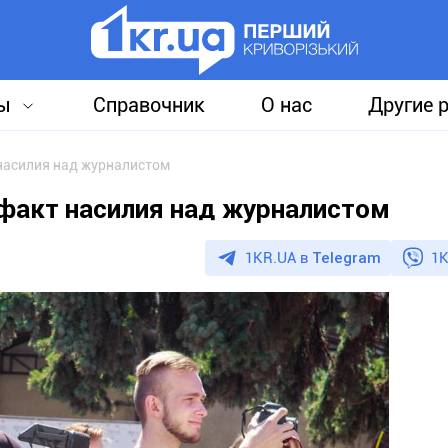
ы
Справочник
О нас
Другие 
насилия над журналистом
 факт насилия над журналистом
1KR.UA в
Telegram
1K