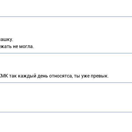
машку.
ежать не могла.
 КМК так каждый день относятса, ты уже превык.