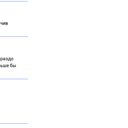
вчив
ораздо
льше бы