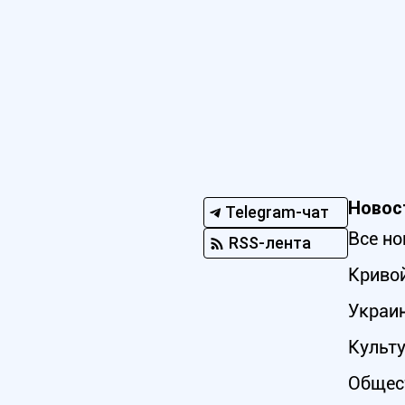
Новос
Telegram-чат
Все но
RSS-лента
Кривой
Украи
Культ
Общес