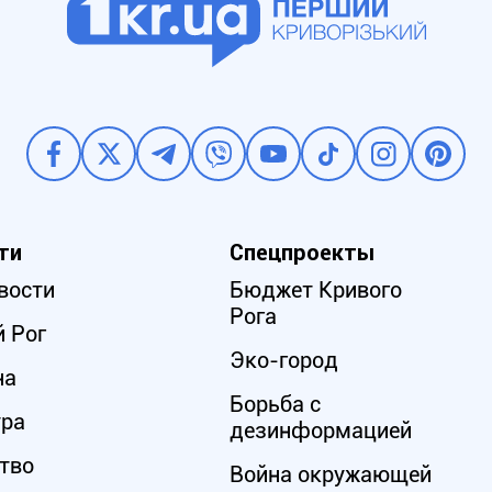
ти
Спецпроекты
вости
Бюджет Кривого
Рога
 Рог
Эко-город
на
Борьба с
ура
дезинформацией
тво
Война окружающей