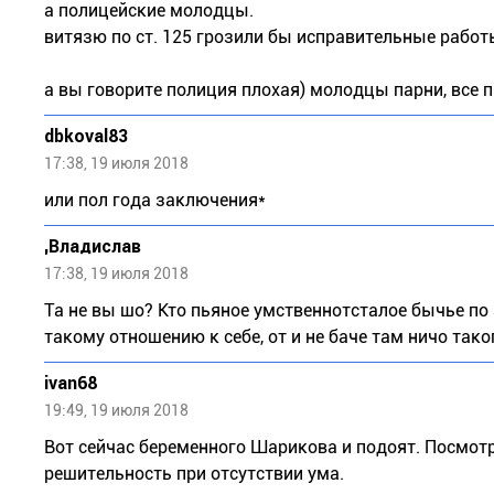
а полицейские молодцы.
витязю по ст. 125 грозили бы исправительные работы и
а вы говорите полиция плохая) молодцы парни, все 
dbkoval83
17:38, 19 июля 2018
или пол года заключения*
,Bладислaв
17:38, 19 июля 2018
Та не вы шо? Кто пьяное умственнотсталое бычье по
такому отношению к себе, от и не баче там ничо тако
ivan68
19:49, 19 июля 2018
Вот сейчас беременного Шарикова и подоят. Посмотр
решительность при отсутствии ума.