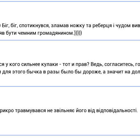
 Біг, біг, спотикнувся, зламав ножку та реберця і чудом ви
цяв бути чемним громадянином.)))))
я у кого сильнее кулаки - тот и прав? Ведь, согласитесь, г
и для этого бычка в разы было бы дороже, а значит на до
к прикро травмувався не звільняє його від відповідальності.