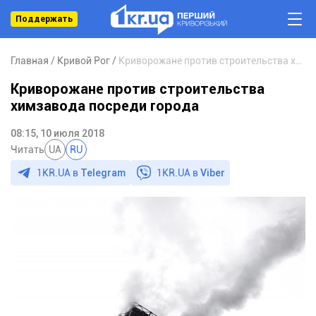
Поддержать
Главная
Кривой Рог
Криворожане против строительства химзавода посреди города
Криворожане против строительства
химзавода посреди города
08:15, 10 июля 2018
Читать
UA
RU
1KR.UA в
Telegram
1KR.UA в
Viber