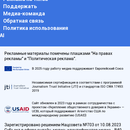
Поддержать
Медиа-команда
Обратная связь
Политика использования
АI
Рекламные материалы помечены плашками "На правах
рекламы" и "Политическая реклама".
В 2025 году работу медиа поддерживает Европейский Союз
Независимая сертификация в соответствии с программой
Journalism Trust Initiative (JTI) и стандартов ISO CWA 17493:
2019
Сайт обновлен в 2023 году в рамках сотрудничества с
проектом «Укрепление общественного доверия в Украине» —
UCBI, который поддерживает Агентство США по
международному развитию (USAID)
Зарегистрировано решением Нацсовета №703 от 10.08.2023