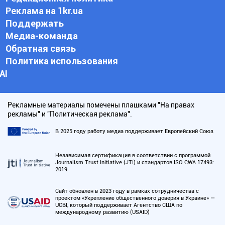
Реклама на 1kr.ua
Поддержать
Медиа-команда
Обратная связь
Политика использования
АI
Рекламные материалы помечены плашками "На правах
рекламы" и "Политическая реклама".
В 2025 году работу медиа поддерживает Европейский Союз
Независимая сертификация в соответствии с программой
Journalism Trust Initiative (JTI) и стандартов ISO CWA 17493:
2019
Сайт обновлен в 2023 году в рамках сотрудничества с
проектом «Укрепление общественного доверия в Украине» —
UCBI, который поддерживает Агентство США по
международному развитию (USAID)