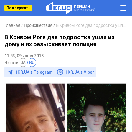
Поддержать
Главная
Происшествия
В Кривом Роге два подростка ушли из дому и их разыскивает полиция
В Кривом Роге два подростка ушли из
дому и их разыскивает полиция
11:53, 09 июля 2018
Читать
UA
RU
1KR.UA в
Telegram
1KR.UA в
Viber