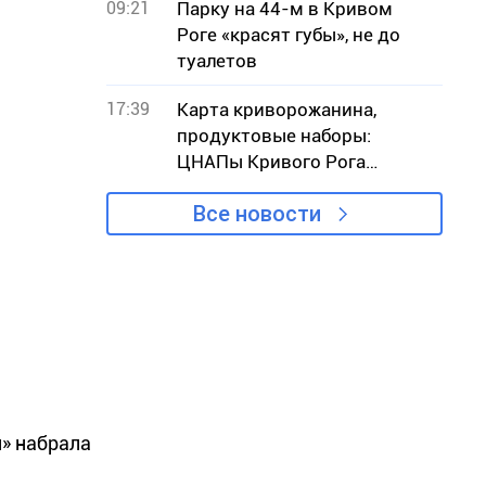
09:21
Парку на 44-м в Кривом
Роге «красят губы», не до
туалетов
17:39
Карта криворожанина,
продуктовые наборы:
ЦНАПы Кривого Рога
назвали самые популярные
Все новости
услуги июля
н» набрала