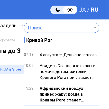
UA
RU
разделы
Поиск
Кривой Рог
горсовета
га до 3
07:17
4 августа — День спелеолога
10:02
Увидеть Сланцевые скалы и
R.UA в
Viber
помочь детям: жителей
Кривого Рога приглашают
на экскурсию
15:29
Африканский воздух
принес жару: когда в
Кривом Роге станет
прохладнее