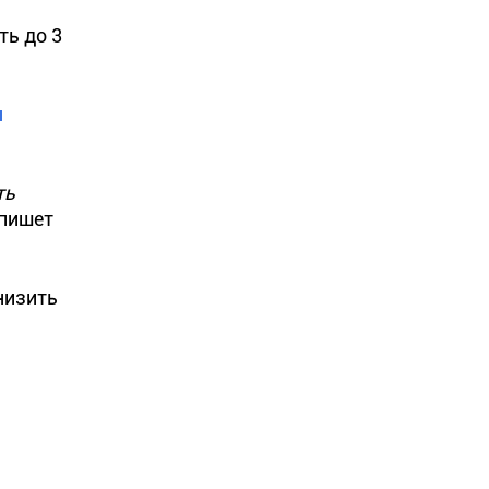
ть до 3
и
ть
- пишет
низить