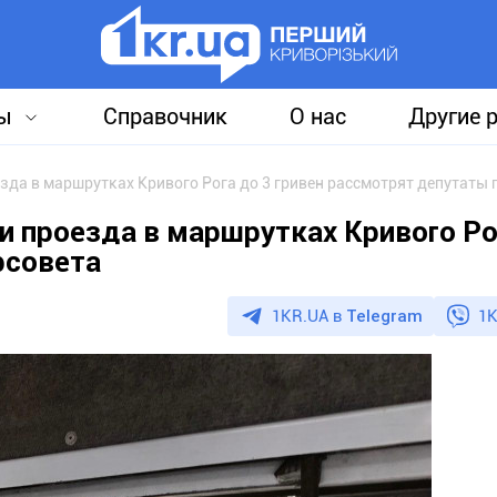
ы
Справочник
О нас
Другие 
да в маршрутках Кривого Рога до 3 гривен рассмотрят депутаты 
 проезда в маршрутках Кривого Ро
рсовета
1KR.UA в
Telegram
1K