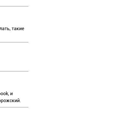
лать, такие
ook, и
орожский.