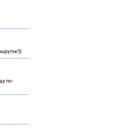
ршруток!))
щу по-