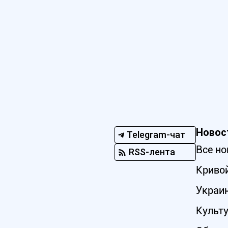
Новос
Telegram-чат
Все но
RSS-лента
Кривой
Украи
Культ