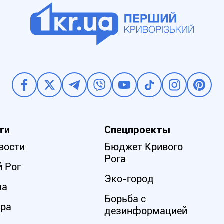
ти
Спецпроекты
вости
Бюджет Кривого
Рога
 Рог
Эко-город
на
Борьба с
ура
дезинформацией