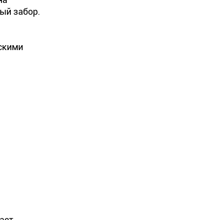
ный забор.
рскими
ает