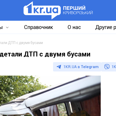
ы
Справочник
О нас
Другие 
детали ДТП с двумя бусами
- детали ДТП с двумя бусами
1KR.UA в
Telegram
1K