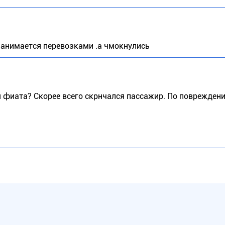
 занимается перевозками .а чмокнулись
я фиата? Скорее всего скрнчался пассажир. По поврежден