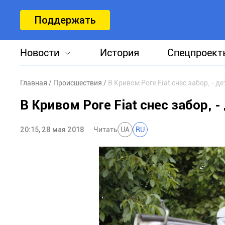
Поддержать
Новости
История
Спецпроект
Главная
Происшествия
В Кривом Роге Fiat снес забор, - 
В Кривом Роге Fiat снес забор, 
20:15, 28 мая 2018
Читать
UA
RU