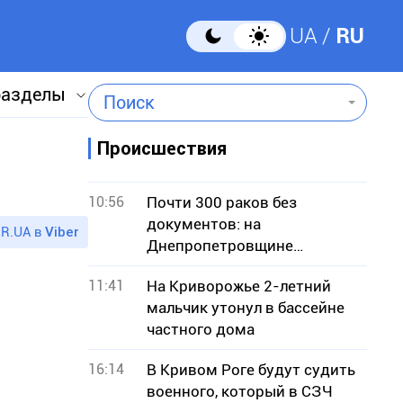
UA
RU
разделы
Поиск
Происшествия
10:56
Почти 300 раков без
документов: на
R.UA в
Viber
Днепропетровщине
разоблачили незаконную
11:41
На Криворожье 2-летний
продажу
мальчик утонул в бассейне
частного дома
16:14
В Кривом Роге будут судить
военного, который в СЗЧ