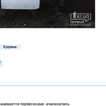
Куприна
 занимается перевозками .ачмокнулись