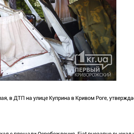
ая, в ДТП на улице Куприна в Кривом Роге, утверждае
ехал с площади Освобождения. Fiat внезапно выехал 