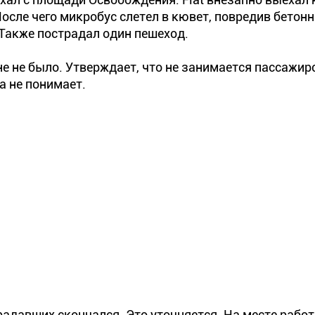
осле чего микробус слетел в кювет, повредив бетон
 Также пострадал один пешеход.
не не было. Утверждает, что не занимается пассажи
а не понимает.
радавших скончался. Это уточняется. На месте работ