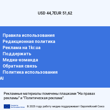
USD
44,7
EUR
51,62
Правила использования
Редакционная политика
Реклама на 1kr.ua
Поддержать
Медиа-команда
Обратная связь
Политика использования
АI
Рекламные материалы помечены плашками "На правах
рекламы" и "Политическая реклама".
В 2025 году работу медиа поддерживает Европейский Союз