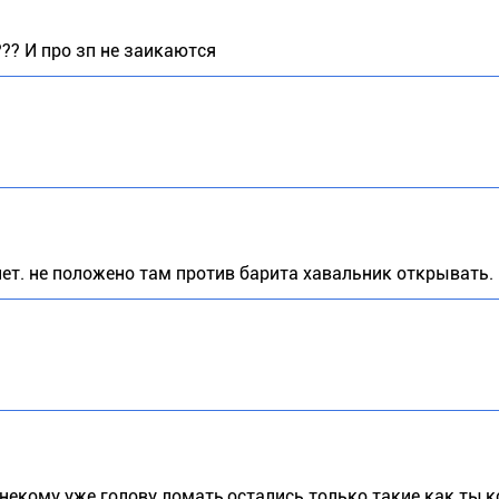
?? И про зп не заикаются
ет. не положено там против барита хавальник открывать.
некому уже голову ломать,остались только такие как ты,