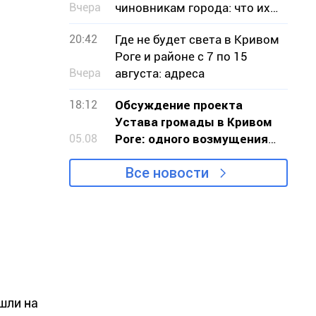
Вчера
чиновникам города: что их
беспокоило
20:42
Где не будет света в Кривом
Роге и районе с 7 по 15
Вчера
августа: адреса
18:12
Обсуждение проекта
Устава громады в Кривом
05.08
Роге: одного возмущения
мало, нужно действовать
Все новости
шли на