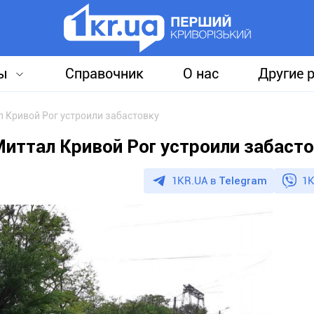
ы
Справочник
О нас
Другие 
 Кривой Рог устроили забастовку
ттал Кривой Рог устроили забаст
1KR.UA в
Telegram
1K