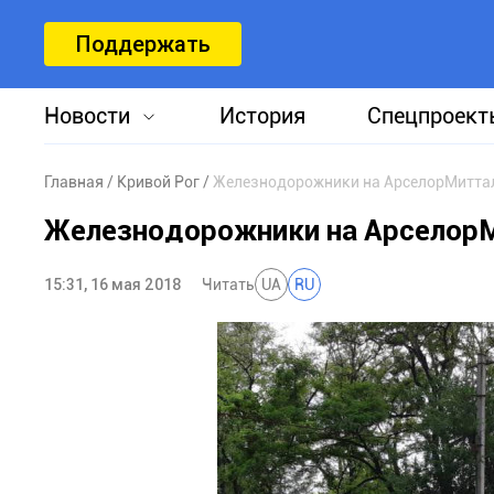
Поддержать
Новости
История
Спецпроект
Главная
Кривой Рог
Железнодорожники на АрселорМиттал
Железнодорожники на АрселорМи
15:31, 16 мая 2018
Читать
UA
RU