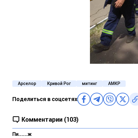
Арселор
Кривой Рог
митинг
АМКР
Поделиться в соцсетях
Комментарии (103)
Пи......ж