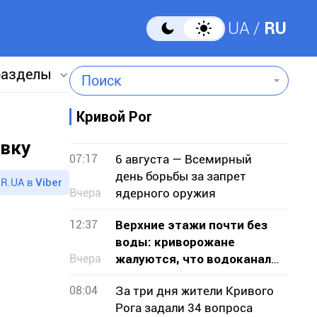
UA
RU
разделы
Поиск
Кривой Рог
овку
07:17
6 августа — Всемирный
день борьбы за запрет
R.UA в
Viber
Вчера
ядерного оружия
12:37
Верхние этажи почти без
воды: криворожане
Вчера
жалуются, что водоканал
не признает проблему
08:04
За три дня жители Кривого
Рога задали 34 вопроса