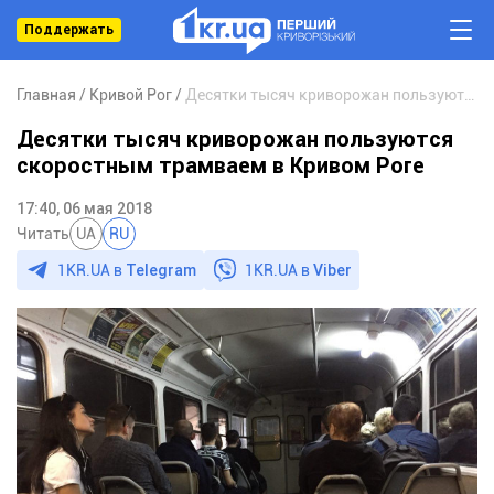
Поддержать
Главная
Кривой Рог
Десятки тысяч криворожан пользуются скоростным трамваем в Кривом Роге
Десятки тысяч криворожан пользуются
скоростным трамваем в Кривом Роге
17:40, 06 мая 2018
Читать
UA
RU
1KR.UA в
Telegram
1KR.UA в
Viber