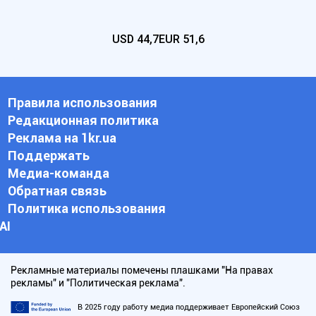
USD
44,7
EUR
51,6
Правила использования
Редакционная политика
Реклама на 1kr.ua
Поддержать
Медиа-команда
Обратная связь
Политика использования
АI
Рекламные материалы помечены плашками "На правах
рекламы" и "Политическая реклама".
В 2025 году работу медиа поддерживает Европейский Союз