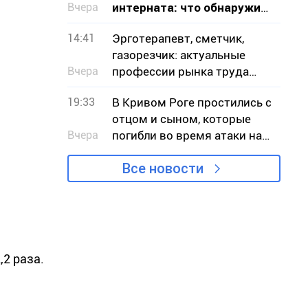
Вчера
интерната: что обнаружила
проверка на Криворожье
14:41
Эрготерапевт, сметчик,
газорезчик: актуальные
Вчера
профессии рынка труда
Днепропетровщины в
19:33
В Кривом Роге простились с
августе
отцом и сыном, которые
Вчера
погибли во время атаки на
АЗС
Все новости
2 раза.