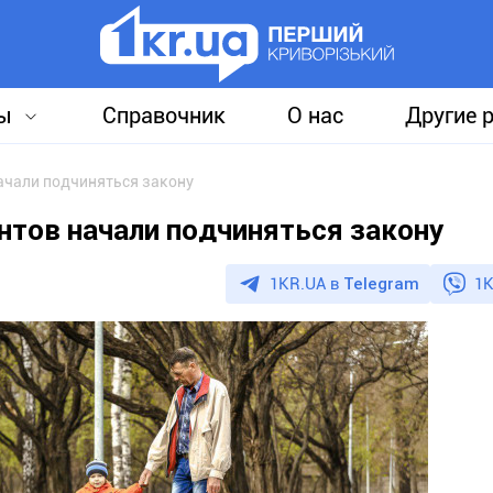
ы
Справочник
О нас
Другие 
ачали подчиняться закону
тов начали подчиняться закону
1KR.UA в
Telegram
1K