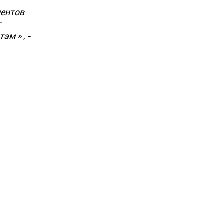
ментов
т
там »
, -