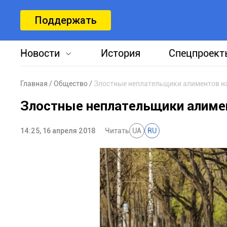
Поддержать
Новости
История
Спецпроект
Главная
Общество
Злостные неплательщики алиментов н
Злостные неплательщики алимен
14:25, 16 апреля 2018
Читать
UA
RU