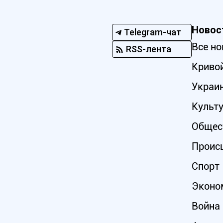
Новос
Telegram-чат
Все но
RSS-лента
Кривой
Украи
Культ
Общес
Проис
Спорт
Эконо
Война 