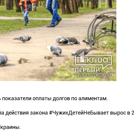
 показатели оплаты долгов по алиментам.
ла действия закона #ЧужихДетейНеБывает вырос в 2,
Украины.