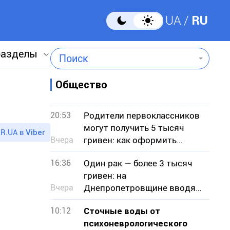
UA
RU
разделы
Поиск
Общество
20:53
Родители первоклассников
могут получить 5 тысяч
R.UA в
Viber
Вчера
гривен: как оформить
«Пакет школьника»
16:36
Один рак — более 3 тысяч
гривен: на
Вчера
Днепропетровщине вводят
запрет на отлов
10:12
Сточные воды от
психоневрологического