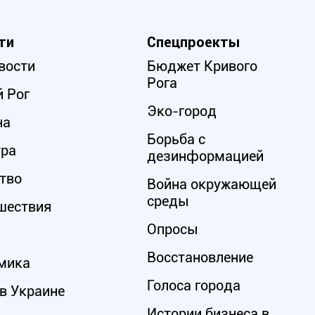
ти
Спецпроекты
вости
Бюджет Кривого
Рога
 Рог
Эко-город
на
Борьба с
ура
дезинформацией
тво
Война окружающей
среды
шествия
Опросы
Восстановление
мика
Голоса города
в Украине
Истории бизнеса в