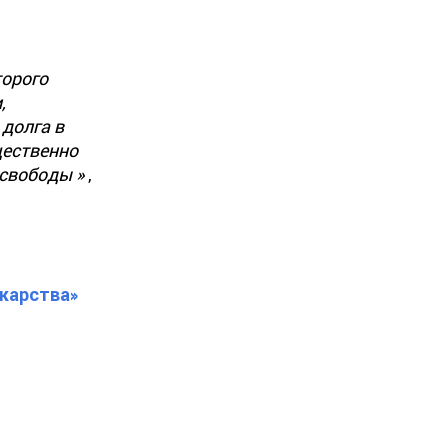
торого
,
долга в
щественно
 свободы »
,
екарства»