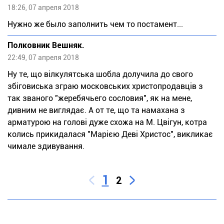
18:26, 07 апреля 2018
Нужно же было заполнить чем то постамент...
Полковник Вешняк.
22:49, 07 апреля 2018
Ну те, що вілкулятська шобла долучила до свого
збіговиська зграю московських христопродавців з
так званого "жеребячьего сословия", як на мене,
дивним не виглядає. А от те, що та намахана з
арматурою на голові дуже схожа на М. Цвігун, котра
колись прикидалася "Марією Деві Христос", викликає
чимале здивування.
1
2