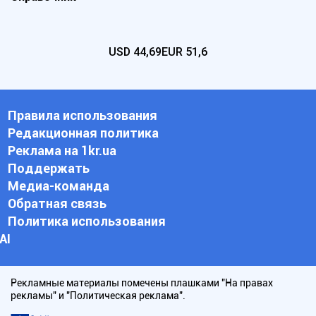
USD
44,69
EUR
51,6
Правила использования
Редакционная политика
Реклама на 1kr.ua
Поддержать
Медиа-команда
Обратная связь
Политика использования
АI
Рекламные материалы помечены плашками "На правах
рекламы" и "Политическая реклама".