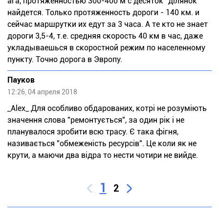
ага, протяженностью 300-400 м с десяток "ділянок"
найдется. Только протяженность дороги - 140 км. и
сейчас маршрутки их едут за 3 часа. А те кто не знает
дороги 3,5-4, т.е. средняя скорость 40 км в час, даже
укладываешься в скоростной режим по населенному
пункту. Точно дорога в Эвропу.
Пауков
12:26, 04 апреля 2018
_Alex_ Для особливо обдарованих, котрі не розуміють
значення слова "ремонтується", за один рік і не
планувалося зробити всю трасу. Є така фігня,
називається "обмеженість ресурсів". Це коли як не
крути, а маючи два відра то нести чотири не вийде.
1
2