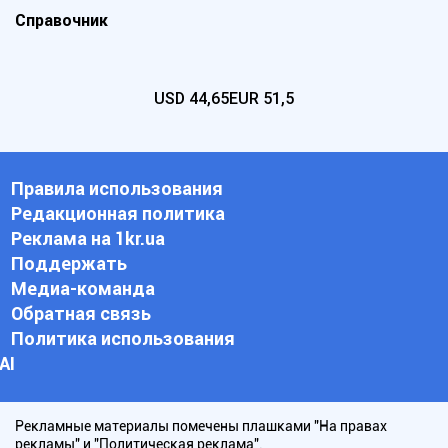
Справочник
USD
44,65
EUR
51,5
Правила использования
Редакционная политика
Реклама на 1kr.ua
Поддержать
Медиа-команда
Обратная связь
Политика использования
АI
Рекламные материалы помечены плашками "На правах
рекламы" и "Политическая реклама".