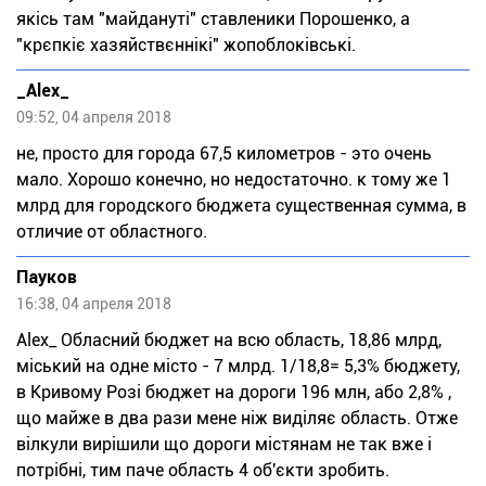
якісь там "майдануті" ставленики Порошенко, а
"крєпкіє хазяйствєннікі" жопоблоківські.
_Alex_
09:52, 04 апреля 2018
не, просто для города 67,5 километров - это очень
мало. Хорошо конечно, но недостаточно. к тому же 1
млрд для городского бюджета существенная сумма, в
отличие от областного.
Пауков
16:38, 04 апреля 2018
Alex_ Обласний бюджет на всю область, 18,86 млрд,
міський на одне місто - 7 млрд. 1/18,8= 5,3% бюджету,
в Кривому Розі бюджет на дороги 196 млн, або 2,8% ,
що майже в два рази мене ніж виділяє область. Отже
вілкули вирішили що дороги містянам не так вже і
потрібні, тим паче область 4 об'єкти зробить.