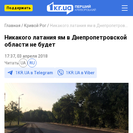
Поддержать
Главная
Кривой Рог
Никакого латания ям в Днепропетровской области не будет
Никакого латания ям в Днепропетровской
области не будет
17:37, 03 апреля 2018
Читать
UA
RU
1KR.UA в
Telegram
1KR.UA в
Viber