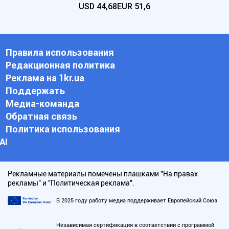
USD
44,68
EUR
51,6
Правила использования
Редакционная политика
Реклама на 1kr.ua
Поддержать
Медиа-команда
Обратная связь
Политика использования
АI
Рекламные материалы помечены плашками "На правах
рекламы" и "Политическая реклама".
В 2025 году работу медиа поддерживает Европейский Союз
Независимая сертификация в соответствии с программой