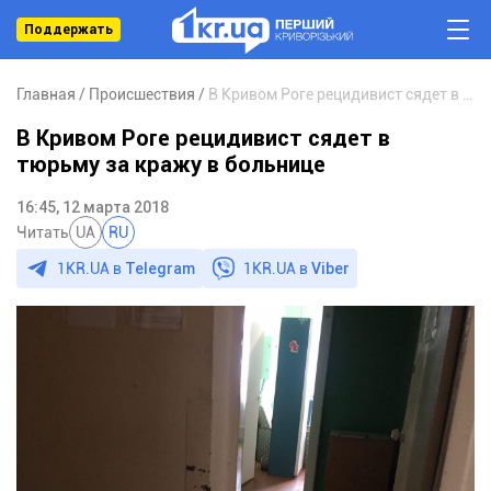
Поддержать
Главная
Происшествия
В Кривом Роге рецидивист сядет в тюрьму за кражу в больнице
В Кривом Роге рецидивист сядет в
тюрьму за кражу в больнице
16:45, 12 марта 2018
Читать
UA
RU
1KR.UA в
Telegram
1KR.UA в
Viber