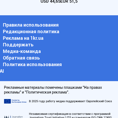
USD
44,65
EUR
51,5
Правила использования
Редакционная политика
Реклама на 1kr.ua
Поддержать
Медиа-команда
Обратная связь
Политика использования
АI
Рекламные материалы помечены плашками "На правах
рекламы" и "Политическая реклама".
В 2025 году работу медиа поддерживает Европейский Союз
Независимая сертификация в соответствии с программой
Journalism Trust Initiative (JTI) и стандартов ISO CWA 17493: