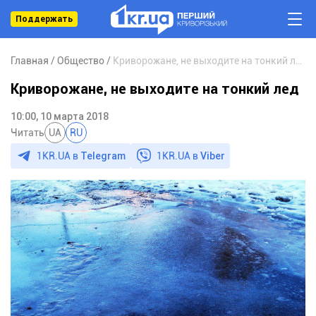
Поддержать
Главная
Общество
Криворожане, не выходите на тонкий лед
Криворожане, не выходите на тонкий лед
10:00, 10 марта 2018
Читать
UA
RU
1KR.UA в
Telegram
1KR.UA в
Viber