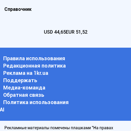
Справочник
USD
44,65
EUR
51,52
Правила использования
Редакционная политика
Реклама на 1kr.ua
Поддержать
Медиа-команда
Обратная связь
Политика использования
АI
Рекламные материалы помечены плашками "На правах