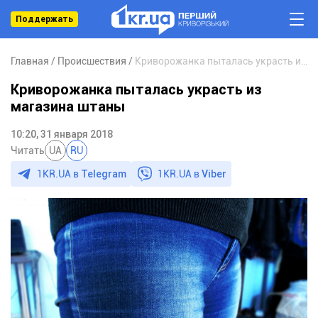
Поддержать
Главная
Происшествия
Криворожанка пыталась украсть из магазина штаны
Криворожанка пыталась украсть из
магазина штаны
10:20, 31 января 2018
Читать
UA
RU
1KR.UA в
Telegram
1KR.UA в
Viber