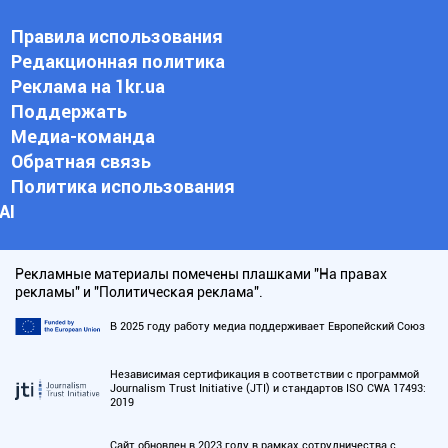
Правила использования
Редакционная политика
Реклама на 1kr.ua
Поддержать
Медиа-команда
Обратная связь
Политика использования
АI
Рекламные материалы помечены плашками "На правах
рекламы" и "Политическая реклама".
В 2025 году работу медиа поддерживает Европейский Союз
Независимая сертификация в соответствии с программой
Journalism Trust Initiative (JTI) и стандартов ISO CWA 17493:
2019
Сайт обновлен в 2023 году в рамках сотрудничества с