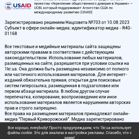
проектом «Укрепление общественного доверия в Украине» —
UCBI, который поддерживает Агентство США по
международному развитию (USAID)
Зарегистрировано решением Нацсовета №703 от 10.08.2023
Субъект в сфере онлайн-медиа; идентификатор медиа - R40-
01168
Все текстовые и медийные материалы сайта защищены
авторскими правами в соответствии с действующим
законодательством. Использование любых материалов,
размещенных на сайте, разрешается при условии ссылки на
1kr.ua. Она должна быть размещена независимо от полного
или частичного использования материалов. Для интернет-
изданий обязательна прямая, открытая для поисковых
систем гиперссылка, размещенная в подзаголовке или
первом абзаце материала. В любом другом случае
перепечатка, копирование, воспроизведение или иное
использование материалов является нарушением авторских
прав и строго запрещено.
Все права на размещение материалов принадлежат онлайн-
медиа "Первый Криворожский". Медиа зарегистрировано
Национальным советом Украины по вопросам телевидения и
Все хорошо, everybody! Просто предупреждаем, что 1kr.ua использует
радиовещания.
файлы cookie. Это для анализа и настройки рекламы. Спасибо, что с
нами!