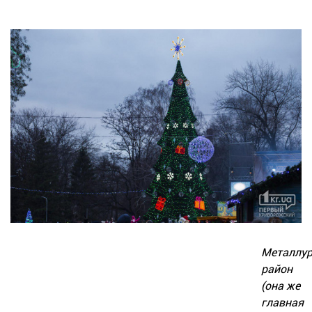
Металлур
район
(она же
главная