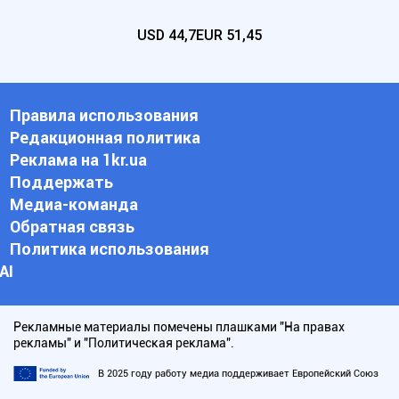
USD
44,7
EUR
51,45
Правила использования
Редакционная политика
Реклама на 1kr.ua
Поддержать
Медиа-команда
Обратная связь
Политика использования
АI
Рекламные материалы помечены плашками "На правах
рекламы" и "Политическая реклама".
В 2025 году работу медиа поддерживает Европейский Союз