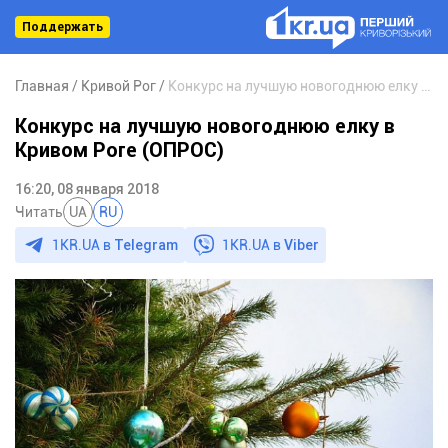
Поддержать
Главная
Кривой Рог
Конкурс на лучшую новогоднюю елку в Кривом Роге (ОПРОС)
Конкурс на лучшую новогоднюю елку в
Кривом Роге (ОПРОС)
16:20, 08 января 2018
Читать
UA
RU
1KR.UA в
Telegram
1KR.UA в
Viber