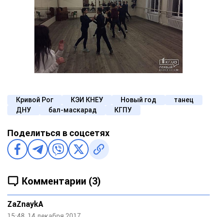
Кривой Рог
КЭИ КНЕУ
Новый год
танец
ДНУ
бал-маскарад
КГПУ
Поделиться в соцсетях
Комментарии (3)
ZaZnaykA
15:48, 14 декабря 2017