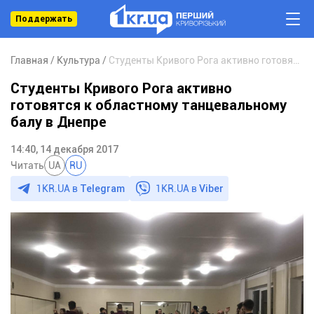
Поддержать
Главная
Культура
Студенты Кривого Рога активно готовятся к областному танцевальному балу в Днепре
Студенты Кривого Рога активно
готовятся к областному танцевальному
балу в Днепре
14:40, 14 декабря 2017
Читать
UA
RU
1KR.UA в
Telegram
1KR.UA в
Viber