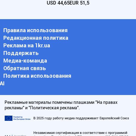
USD
44,65
EUR
51,5
Правила использования
Редакционная политика
Реклама на 1kr.ua
Поддержать
Медиа-команда
Обратная связь
Политика использования
АI
Рекламные материалы помечены плашками "На правах
рекламы" и "Политическая реклама".
В 2025 году работу медиа поддерживает Европейский Союз
Независимая сертификация в соответствии с программой