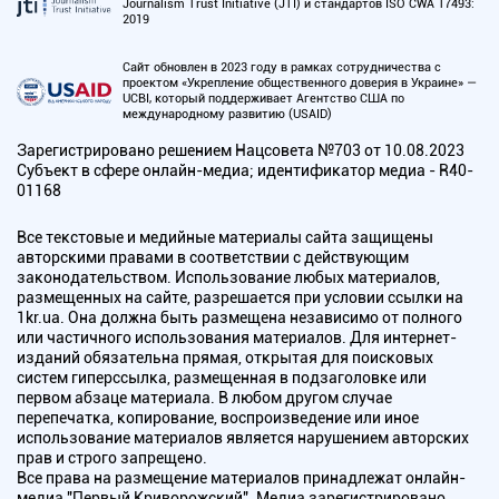
Journalism Trust Initiative (JTI) и стандартов ISO CWA 17493:
2019
Сайт обновлен в 2023 году в рамках сотрудничества с
проектом «Укрепление общественного доверия в Украине» —
UCBI, который поддерживает Агентство США по
международному развитию (USAID)
Зарегистрировано решением Нацсовета №703 от 10.08.2023
Субъект в сфере онлайн-медиа; идентификатор медиа - R40-
01168
Все текстовые и медийные материалы сайта защищены
авторскими правами в соответствии с действующим
законодательством. Использование любых материалов,
размещенных на сайте, разрешается при условии ссылки на
1kr.ua. Она должна быть размещена независимо от полного
или частичного использования материалов. Для интернет-
изданий обязательна прямая, открытая для поисковых
систем гиперссылка, размещенная в подзаголовке или
первом абзаце материала. В любом другом случае
перепечатка, копирование, воспроизведение или иное
использование материалов является нарушением авторских
прав и строго запрещено.
Все права на размещение материалов принадлежат онлайн-
медиа "Первый Криворожский". Медиа зарегистрировано