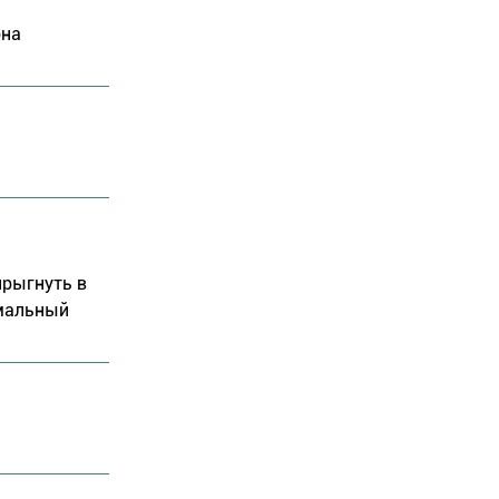
она
прыгнуть в
рмальный