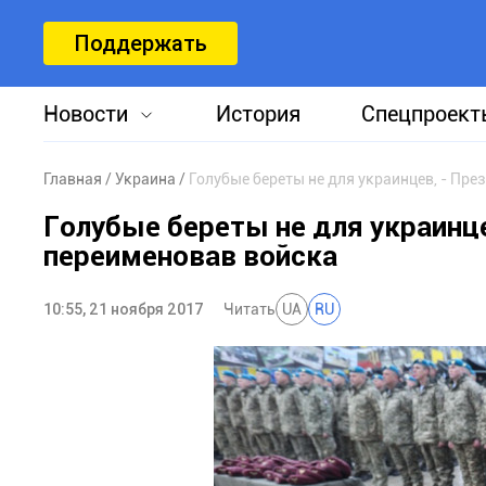
Поддержать
Новости
История
Спецпроект
Главная
Украина
Голубые береты не для украинцев, - Пр
Голубые береты не для украинц
переименовав войска
10:55, 21 ноября 2017
Читать
UA
RU