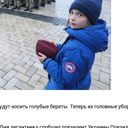
удут носить голубые береты. Теперь их головные убо
 Дня десантника сообщил президент Украины Прези