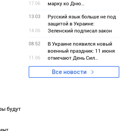
17.06
марку ко Дню
Независимости Украины
13:03
Русский язык больше не под
защитой в Украине:
14.06
Зеленский подписал закон
08:52
В Украине появился новый
военный праздник: 11 июня
11.06
отмечают День Сил
беспилотных систем
Все новости
ры будут
дент