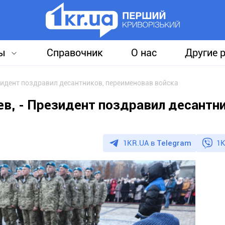
ы
Справочник
О нас
Другие 
езидент поздравил десантников, переименовав войска
ев, - Президент поздравил десантн
1KR.UA в
Telegram
1K