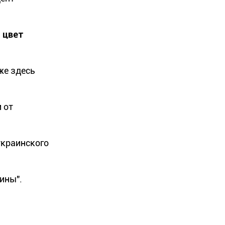
-
цвет
же здесь
и от
украинского
ины".