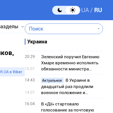
UA
RU
разделы
Поиск
Украина
иков,
20:29
Зеленский поручил Евгению
Хмаре временно исполнять
16.07
обязанности министра
R.UA в
Viber
обороны
14:43
В Украине в
Актуальное
двадцатый раз продлили
14.07
военное положение и
мобилизацию: на какой срок
16:04
В «Дії» стартовало
голосование за почтовую