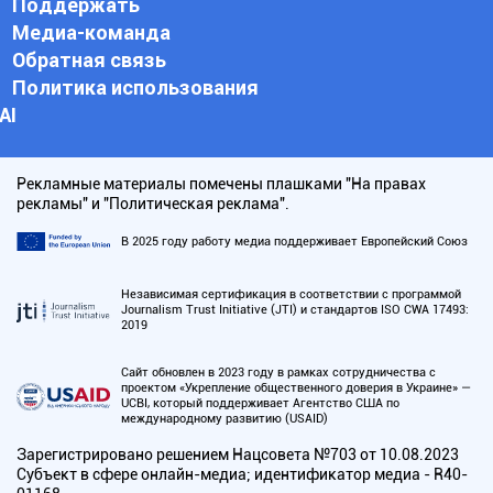
Поддержать
Медиа-команда
Обратная связь
Политика использования
АI
Рекламные материалы помечены плашками "На правах
рекламы" и "Политическая реклама".
В 2025 году работу медиа поддерживает Европейский Союз
Независимая сертификация в соответствии с программой
Journalism Trust Initiative (JTI) и стандартов ISO CWA 17493:
2019
Сайт обновлен в 2023 году в рамках сотрудничества с
проектом «Укрепление общественного доверия в Украине» —
UCBI, который поддерживает Агентство США по
международному развитию (USAID)
Зарегистрировано решением Нацсовета №703 от 10.08.2023
Субъект в сфере онлайн-медиа; идентификатор медиа - R40-