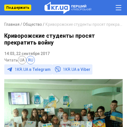
Поддержать
Главная
Общество
Криворожские студенты просят прекратить войну
Криворожские студенты просят
прекратить войну
14:03, 22 сентября 2017
Читать
UA
RU
1KR.UA в
Telegram
1KR.UA в
Viber