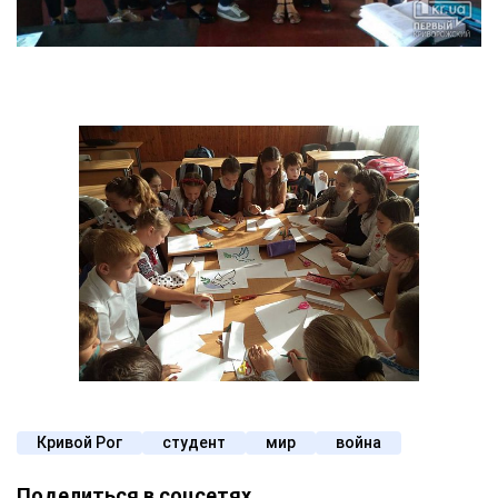
Кривой Рог
студент
мир
война
Поделиться в соцсетях