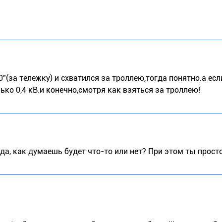
0"(за тележку) и схватился за троллею,тогда понятно.а есл
ько 0,4 кВ.и конечно,смотря как взяться за троллею!
да, как думаешь будет что-то или нет? При этом ты прост