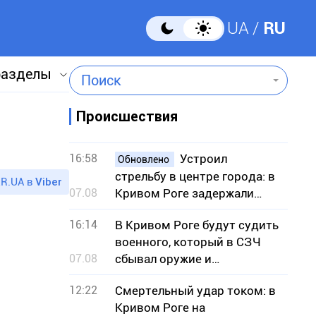
UA
RU
разделы
Поиск
Происшествия
16:58
Устроил
Обновлено
стрельбу в центре города: в
R.UA в
Viber
07.08
Кривом Роге задержали
подозреваемого
16:14
В Кривом Роге будут судить
военного, который в СЗЧ
07.08
сбывал оружие и
боеприпасы
12:22
Смертельный удар током: в
Кривом Роге на