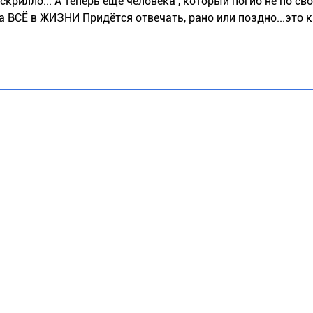
искрилло... А теперь ещё человека , который погиб не по сво
За ВСЁ в ЖИЗНИ Придётся отвечать, рано или поздно...это 