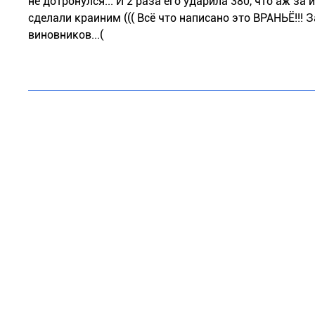
не дотронулся... И 2 раза его ударила 380, что аж за 
сделали краиним ((( Всё что написано это ВРАНЬЁ!!! 
виновников...(