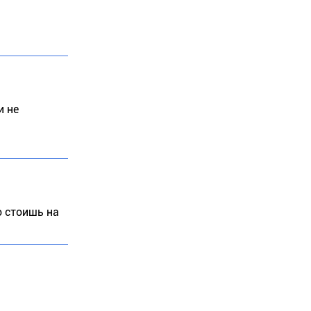
и не
о стоишь на