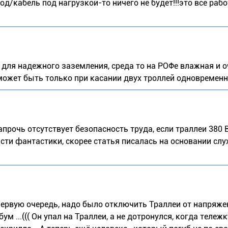
вод/кабель под нагрузкой-то ничего не будет!!!это все раб
но для надежного заземления, среда то на РОФе влажная и 
может быть только при касании двух троллей одновременно
прочь отсутствует безопасность труда, если траллеи 380 
сти фантастики, скорее статья писалась на основании слух
рвую очередь, надо было отключить Траллеи от напряжен
м ...((( Он упал на Траллеи, а не дотронулся, когда тележк