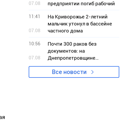
07.08
предприятии погиб рабочий
11:41
На Криворожье 2-летний
мальчик утонул в бассейне
07.08
частного дома
10:56
Почти 300 раков без
документов: на
07.08
Днепропетровщине
разоблачили незаконную
Все новости
продажу
ая