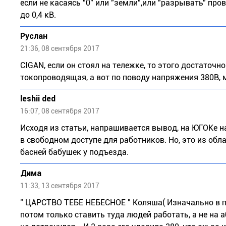
если не касаясь "0" или "земли",или "разрывать" про
до 0,4 кВ.
Руслан
21:36, 08 сентября 2017
CIGAN, если он стоял на тележке, то этого достаточ
токопроводящая, а вот по поводу напряжения 380В, 
leshii ded
16:07, 08 сентября 2017
Исходя из статьи, напрашивается вывод, на ЮГОКе на
в свободном доступе для работников. Но, это из обла
басней бабушек у подъезда.
Дима
11:33, 13 сентября 2017
" ЦАРСТВО ТЕБЕ НЕБЕСНОЕ " Коляша( Изначально в пе
потом только ставить туда людей работать, а не на абу