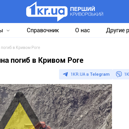
ы
Справочник
О нас
Другие 
 погиб в Кривом Роге
на погиб в Кривом Роге
1KR.UA в
Telegram
1K