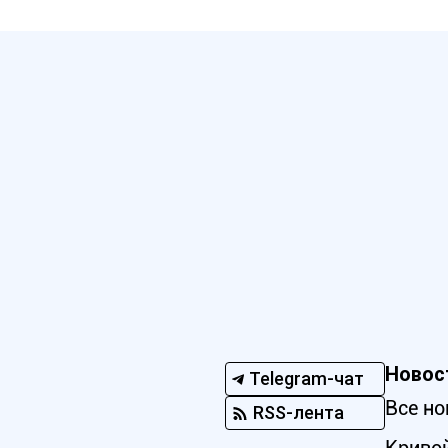
Новос
Telegram-чат
Все но
RSS-лента