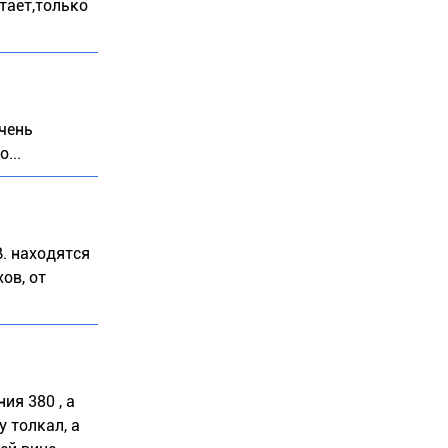
отает,только
очень
...
В. находятся
ов, от
ия 380 , а
у толкал, а