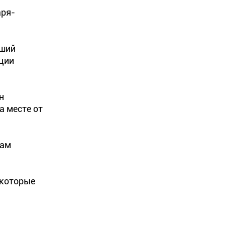
аря-
бший
кции
н
а месте от
кам
 которые