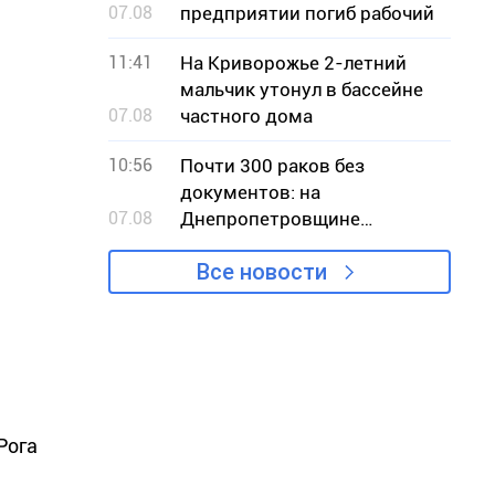
07.08
предприятии погиб рабочий
11:41
На Криворожье 2-летний
мальчик утонул в бассейне
07.08
частного дома
10:56
Почти 300 раков без
документов: на
07.08
Днепропетровщине
разоблачили незаконную
Все новости
продажу
Рога