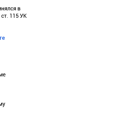
инялся в
ст. 115 УК
ге
ме
му