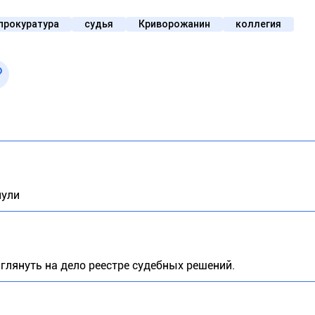
прокуратура
судья
Криворожанин
коллегия
нули
о глянуть на дело реестре судебных решений.