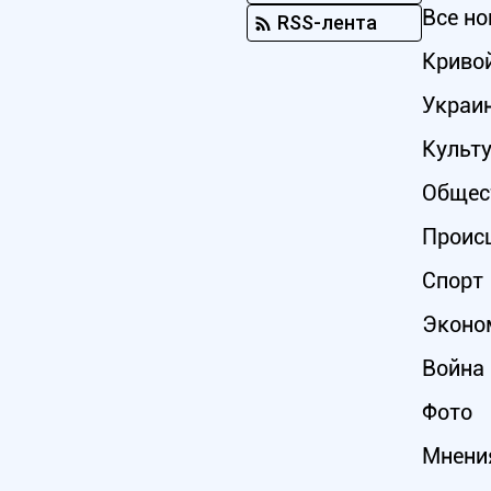
Все но
RSS-лента
Кривой
Украи
Культ
Общес
Проис
Спорт
Эконо
Война 
Фото
Мнени