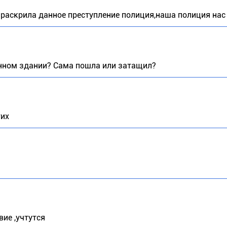
 раскрила данное преступление полиция,наша полиция нас
нном здании? Сама пошла или затащил?
гих
вие ,учтутся