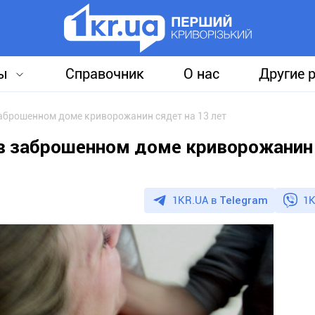
ы
Справочник
О нас
Другие 
заброшенном доме криворожанин сядет на 13 лет
 в заброшенном доме криворожанин
1KR.UA в
Telegram
1K