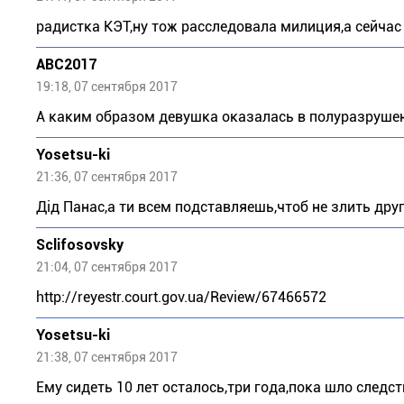
радистка КЭТ,ну тож расследовала милиция,а сейчас
ABC2017
19:18, 07 сентября 2017
А каким образом девушка оказалась в полуразруше
Yosetsu-ki
21:36, 07 сентября 2017
Дід Панас,а ти всем подставляешь,чтоб не злить дру
Sclifosovsky
21:04, 07 сентября 2017
http://reyestr.court.gov.ua/Review/67466572
Yosetsu-ki
21:38, 07 сентября 2017
Ему сидеть 10 лет осталось,три года,пока шло следст