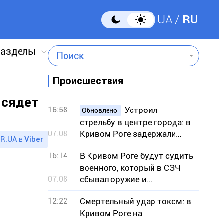
UA
RU
разделы
Поиск
Происшествия
 сядет
16:58
Устроил
Обновлено
стрельбу в центре города: в
07.08
Кривом Роге задержали
R.UA в
Viber
подозреваемого
16:14
В Кривом Роге будут судить
военного, который в СЗЧ
07.08
сбывал оружие и
боеприпасы
12:22
Смертельный удар током: в
Кривом Роге на