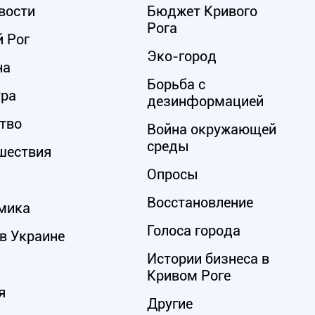
вости
Бюджет Кривого
Рога
 Рог
Эко-город
на
Борьба с
ура
дезинформацией
тво
Война окружающей
среды
шествия
Опросы
Восстановление
мика
Голоса города
в Украине
Истории бизнеса в
Кривом Роге
я
Другие