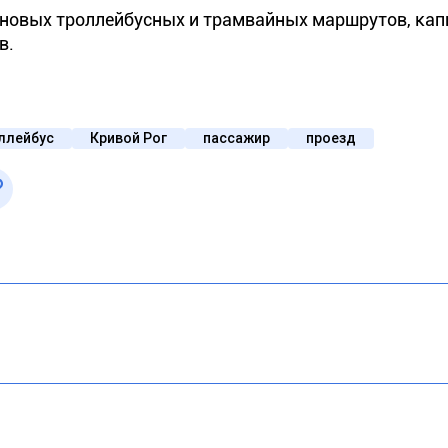
7 новых троллейбусных и трамвайных маршрутов, ка
в.
ллейбус
Кривой Рог
пассажир
проезд