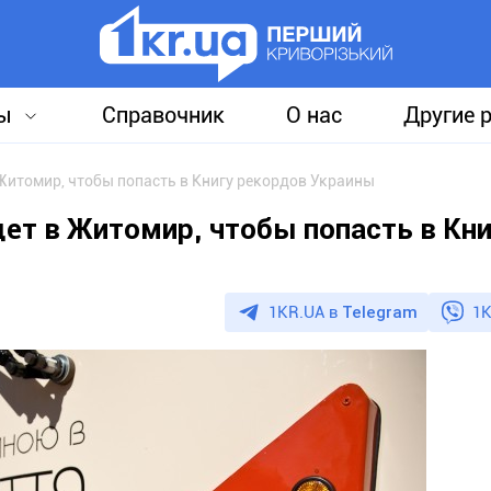
ы
Справочник
О нас
Другие 
 Житомир, чтобы попасть в Книгу рекордов Украины
дет в Житомир, чтобы попасть в Кни
1KR.UA в
Telegram
1K