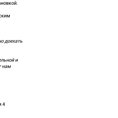
ановкой.
еским
но доехать
ельной и
т нам
и 4