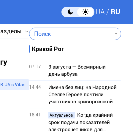
UA
RU
разделы
Поиск
Кривой Рог
гу
07:17
3 августа — Всемирный
день арбуза
R.UA в
Viber
14:44
Имена без лиц: на Народной
Стелле Героев почтили
участников криворожской
ячейки ОУН
18:41
Когда крайний
Актуальное
срок подачи показателей
электросчетчиков для