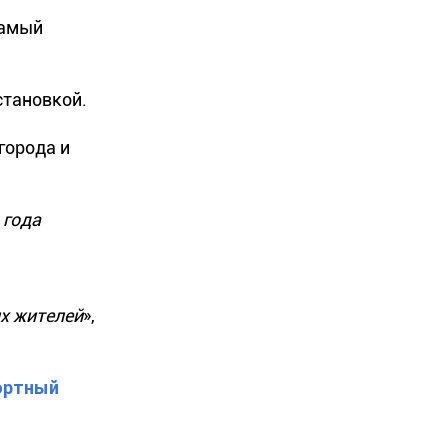
самый
становкой.
города и
 года
их жителей
»,
портный