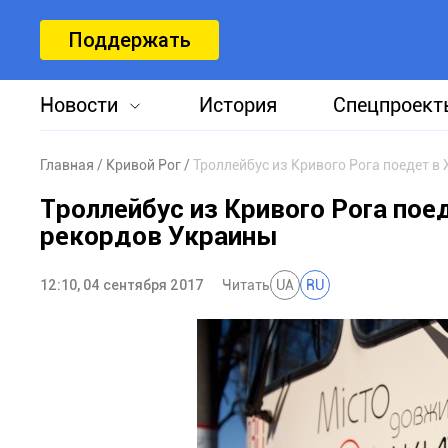
Поддержать
Новости
История
Спецпроект
Главная
Кривой Рог
Троллейбус из Кривого Рога поедет в
Троллейбус из Кривого Рога пое
рекордов Украины
12:10, 04 сентября 2017
Читать
UA
RU