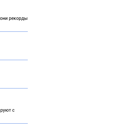
 они рекорды
ируют с