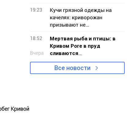
криворожан
19:23
Кучи грязной одежды на
качелях: криворожан
призывают не
загромождать детские
18:52
Мертвая рыба и птицы: в
площадки
Кривом Роге в пруд
Вчера
сливаются
канализационные стоки
Все новости
обег Кривой