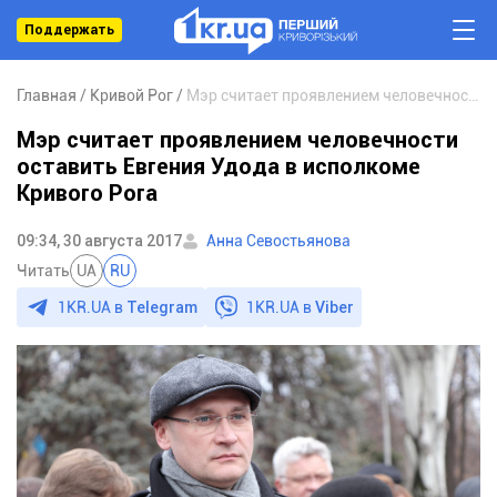
Поддержать
Главная
Кривой Рог
Мэр считает проявлением человечности оставить Евгения Удода в исполкоме Кривого Рога
Мэр считает проявлением человечности
оставить Евгения Удода в исполкоме
Кривого Рога
09:34, 30 августа 2017
Анна Севостьянова
Читать
UA
RU
1KR.UA в
Telegram
1KR.UA в
Viber