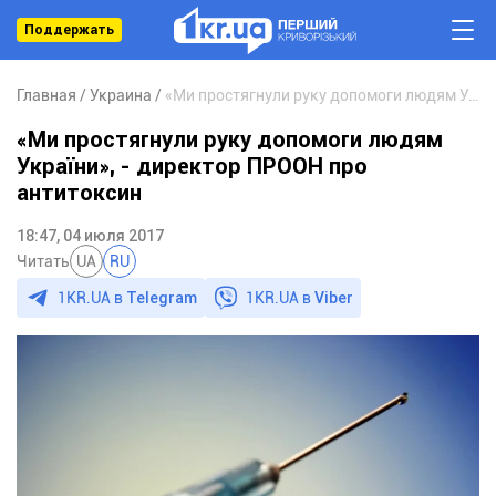
Поддержать
Главная
Украина
«Ми простягнули руку допомоги людям України», - директор ПРООН про антитоксин
«Ми простягнули руку допомоги людям
України», - директор ПРООН про
антитоксин
18:47, 04 июля 2017
Читать
UA
RU
1KR.UA в
Telegram
1KR.UA в
Viber