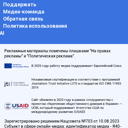
Поддержать
Медиа-команда
Обратная связь
Политика использования
АI
Рекламные материалы помечены плашками "На правах
рекламы" и "Политическая реклама".
В 2025 году работу медиа поддерживает Европейский Союз
Независимая сертификация в соответствии с программой
Journalism Trust Initiative (JTI) и стандартов ISO CWA 17493:
2019
Сайт обновлен в 2023 году в рамках сотрудничества с
проектом «Укрепление общественного доверия в Украине» —
UCBI, который поддерживает Агентство США по
международному развитию (USAID)
Зарегистрировано решением Нацсовета №703 от 10.08.2023
Субъект в сфере онлайн-медиа; идентификатор медиа - R40-