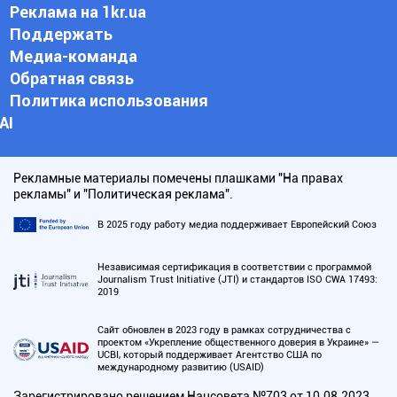
Реклама на 1kr.ua
Поддержать
Медиа-команда
Обратная связь
Политика использования
АI
Рекламные материалы помечены плашками "На правах
рекламы" и "Политическая реклама".
В 2025 году работу медиа поддерживает Европейский Союз
Независимая сертификация в соответствии с программой
Journalism Trust Initiative (JTI) и стандартов ISO CWA 17493:
2019
Сайт обновлен в 2023 году в рамках сотрудничества с
проектом «Укрепление общественного доверия в Украине» —
UCBI, который поддерживает Агентство США по
международному развитию (USAID)
Зарегистрировано решением Нацсовета №703 от 10.08.2023