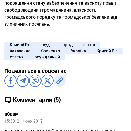
покращення стану забезпечення та захисту прав і
свобод людини і громадянина, власності,
громадського порядку та громадської безпеки від
злочинних посягань.
Кривой Рог
суд
город
закон
наказание
Савченко
Україна
Кривий Ріг
статья
осужденный
Поделиться в соцсетях
Комментарии (5)
абрам
15:39, 21 июня 2017
А где кстати сама то Савченко делась.А то как не