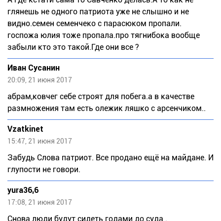
глянешь не одного патриота уже не слышно и не
видно.семен семенчеко с парасюком пропали.
госпожа юлия тоже пропала.про тягнибока вообще
забыли кто это такой.Где они все ?
Иван Сусанин
20:09, 21 июня 2017
абрам,ковчег себе строят для побега.а в качестве
размножения там есть олежик ляшко с арсенчиком..
Vzatkinet
15:47, 21 июня 2017
Забудь Слова патриот. Все продано ещё на майдане. И
глупости не говори.
yura36,6
17:08, 21 июня 2017
Снова люди будут сидеть годами до суда .