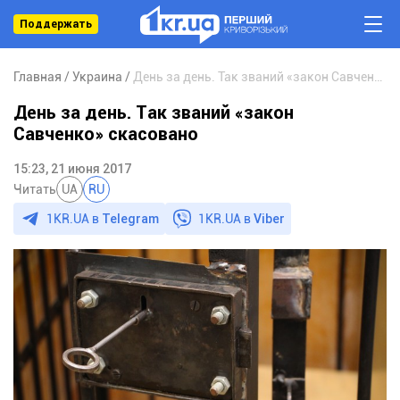
Поддержать
Главная
Украина
День за день. Так званий «закон Савченко» скасовано
День за день. Так званий «закон
Савченко» скасовано
15:23, 21 июня 2017
Читать
UA
RU
1KR.UA в
Telegram
1KR.UA в
Viber