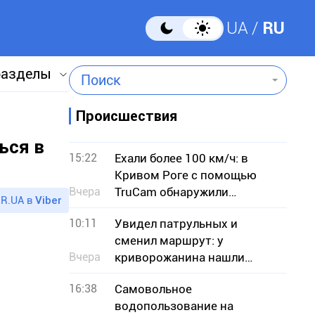
UA
RU
разделы
Поиск
Происшествия
ься в
15:22
Ехали более 100 км/ч: в
Кривом Роге с помощью
Вчера
TruCam обнаружили
R.UA в
Viber
водителей-нарушителей
10:11
Увидел патрульных и
сменил маршрут: у
Вчера
криворожанина нашли
вероятные наркотики
16:38
Самовольное
водопользование на