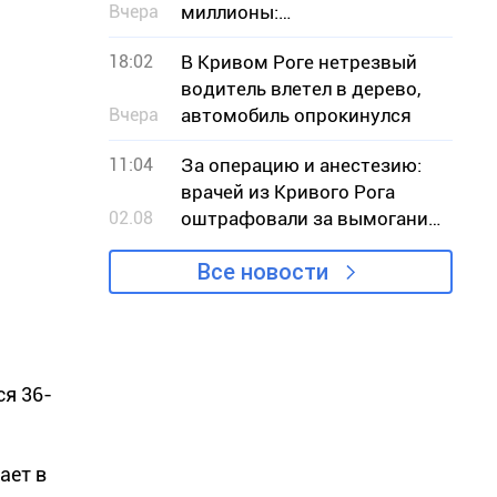
Вчера
миллионы:
эксруководителю КП с
18:02
В Кривом Роге нетрезвый
Днепропетровщины
водитель влетел в дерево,
объявили подозрение
Вчера
автомобиль опрокинулся
11:04
За операцию и анестезию:
врачей из Кривого Рога
02.08
оштрафовали за вымогание
денег у пациента
Все новости
ся 36-
ает в