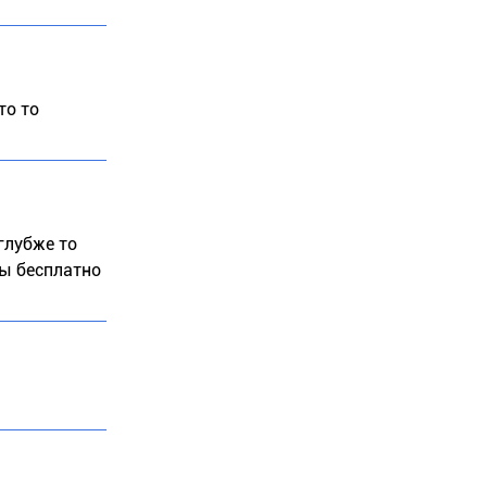
то то
глубже то
ты бесплатно