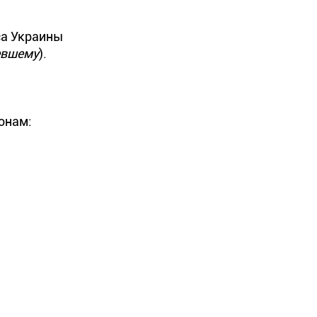
са Украины
евшему
).
онам: