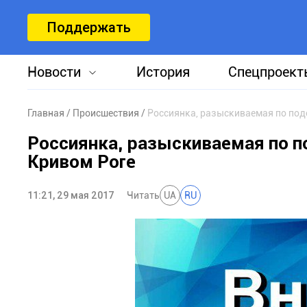
Поддержать
Новости
История
Спецпроект
Главная
Происшествия
Россиянка, разыскиваемая по под
Россиянка, разыскиваемая по п
Кривом Роге
11:21, 29 мая 2017
Читать
UA
RU