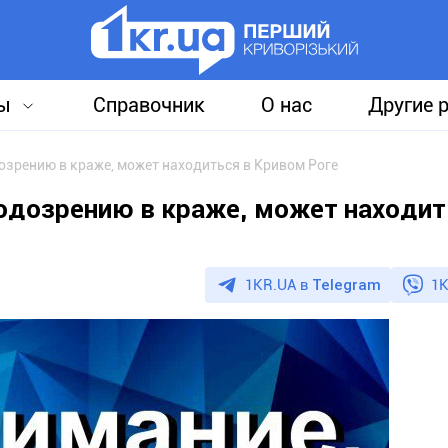
ы
Справочник
О нас
Другие 
озрению в краже, может находиться в Кривом Роге
одозрению в краже, может находит
1KR.UA в
Telegram
1K