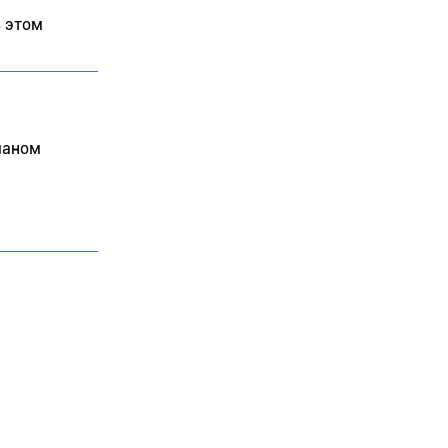
в этом
маном