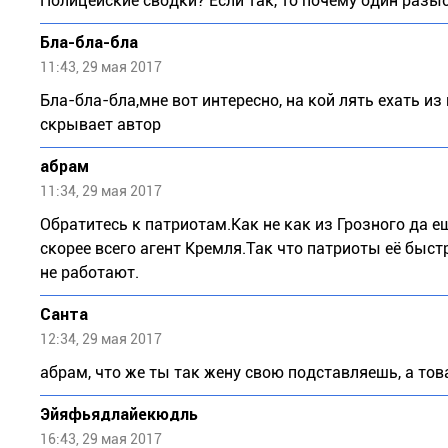
Полицейские сводки? Если так, то почему один раз
Бла-бла-бла
11:43, 29 мая 2017
Бла-бла-бла,мне вот интересно, на кой лять ехать из
скрывает автор
абрам
11:34, 29 мая 2017
Обратитесь к патриотам.Как не как из Грозного да е
скорее всего агент Кремля.Так что патриоты её быст
не работают.
Санта
12:34, 29 мая 2017
абрам, что же ты так жену свою подставляешь, а то
Эйяфьядлайекюдль
16:43, 29 мая 2017