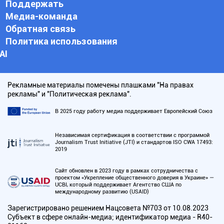
Поддержать
Медиа-команда
Обратная связь
Политика использования
АI
Рекламные материалы помечены плашками "На правах
рекламы" и "Политическая реклама".
В 2025 году работу медиа поддерживает Европейский Союз
Независимая сертификация в соответствии с программой
Journalism Trust Initiative (JTI) и стандартов ISO CWA 17493:
2019
Сайт обновлен в 2023 году в рамках сотрудничества с
проектом «Укрепление общественного доверия в Украине» —
UCBI, который поддерживает Агентство США по
международному развитию (USAID)
Зарегистрировано решением Нацсовета №703 от 10.08.2023
Субъект в сфере онлайн-медиа; идентификатор медиа - R40-