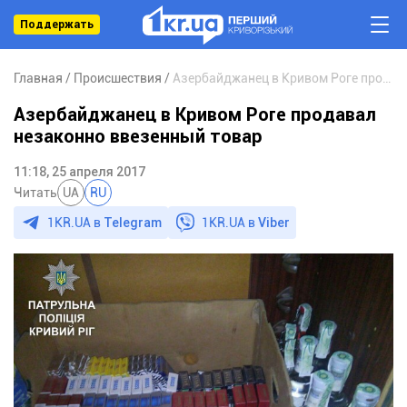
Поддержать
Главная
Происшествия
Азербайджанец в Кривом Роге продавал незаконно ввезенный товар
Азербайджанец в Кривом Роге продавал
незаконно ввезенный товар
11:18, 25 апреля 2017
Читать
UA
RU
1KR.UA в
Telegram
1KR.UA в
Viber