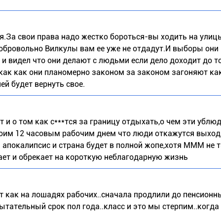
ся.За свои права надо жестко бороться-вы ходить на улиц
обровольно Вилкулы вам ее уже не отдадут.И выборы они 
 и видел что они делают с людьми если дело доходит до то
 как как они планомерно законом за законом загоняют как
й будет вернуть свое.
 и о том как с***тся за границу отдыхать,о чем эти ублю
своим 12 часовым рабочим днем что люди откажутся выход
 апокалипсис и страна будет в полной жопе,хотя МММ не 
ает и обрекает на короткую неблагодарную жизнь
ят как на лошадях рабочих..сначала продлили до пенсионн
ытательный срок пол года..класс и это мы стерпим..когда