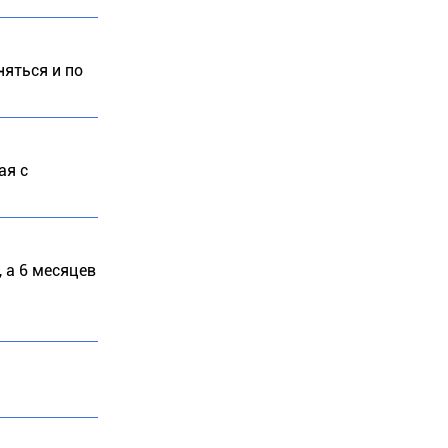
няться и по
ая с
, а 6 месяцев