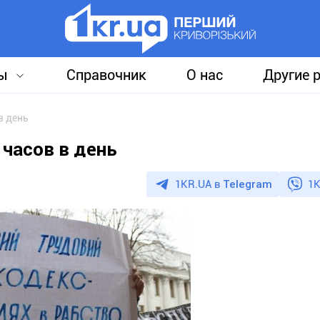
ы
Справочник
О нас
Другие 
в день
 часов в день
1KR.UA в
Telegram
1K