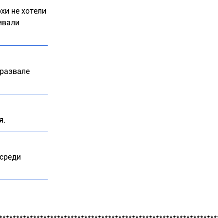
рхи не хотели
ивали
 развале
я.
 среди
****************************************************************