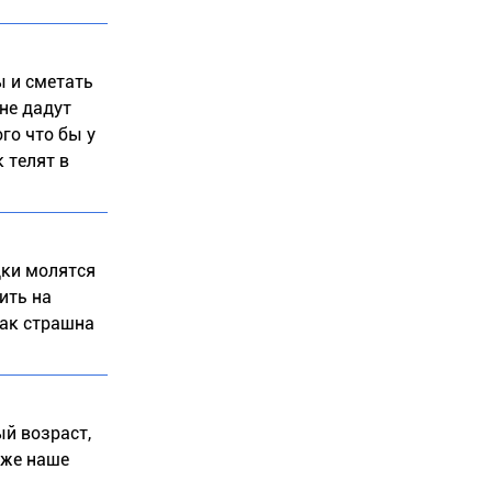
ы и сметать
не дадут
го что бы у
 телят в
дки молятся
ить на
так страшна
ый возраст,
 же наше