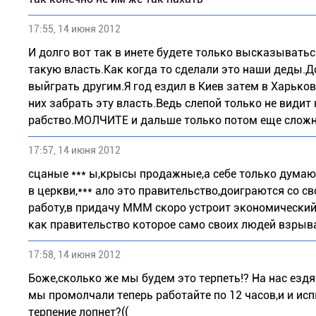
17:55, 14 июня 2012
И долго вот так в инете будете только высказывать
такую власть.Как когда то сделали это наши деды.Д
выйграть другим.Я год ездил в Киев затем в Харьков
них забрать эту власть.Ведь слепой только не видит
рабство.МОЛЧИТЕ и дальше только потом еще сложне
17:57, 14 июня 2012
сцаные *** ы,крысы продажные,а себе только думают
в церкви,*** ало это правительство,доиграются со 
работу,в придачу МММ скоро устроит экономический
как правительство которое само своих людей взрыв
17:58, 14 июня 2012
Боже,сколько же мы будем это терпеть!? На нас езд
мы промолчали теперь работайте по 12 часов,и и исп
терпение лопнет?((