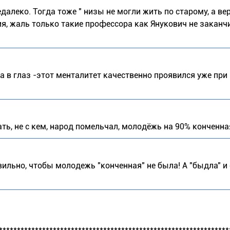
едалеко. Тогда тоже " низы не могли жить по старому, а ве
я, жаль только такие профессора как Янукович не заканч
овь а в глаз -этот менталитет качественно проявился уже при
ть, не с кем, народ помельчал, молодёжь на 90% конченна
вильно, чтобы молодежь "конченная" не была! А "быдла" и
****************************************************************