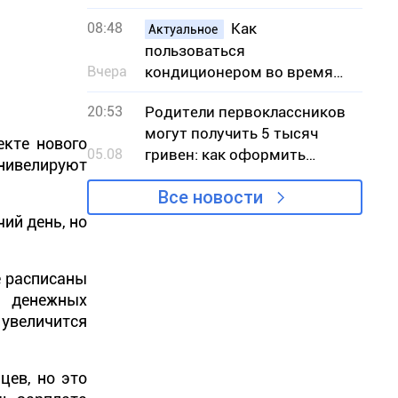
по количеству пожаров в
08:48
Как
экосистемах
Актуальное
пользоваться
Вчера
кондиционером во время
жары, чтобы снизить риск
20:53
Родители первоклассников
вынужденных отключений
могут получить 5 тысяч
света
кте нового
05.08
гривен: как оформить
 нивелируют
«Пакет школьника»
Все новости
ий день, но
е расписаны
и денежных
 увеличится
цев, но это