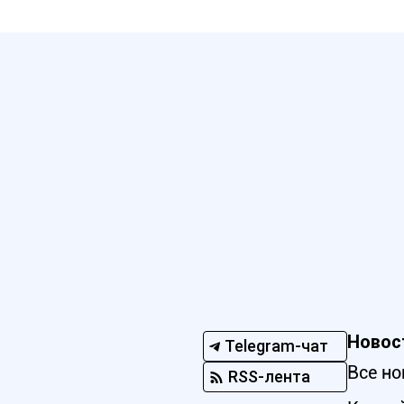
Новос
Telegram-чат
Все но
RSS-лента