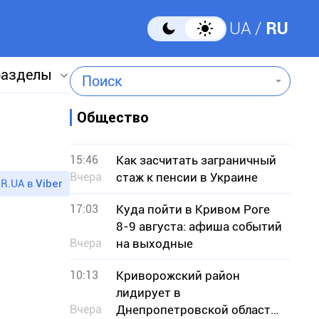
UA
RU
разделы
Поиск
Общество
15:46
Как засчитать заграничный
Вчера
стаж к пенсии в Украине
R.UA в
Viber
17:03
Куда пойти в Кривом Роге
8-9 августа: афиша событий
Вчера
на выходные
10:13
Криворожский район
лидирует в
Вчера
Днепропетровской области