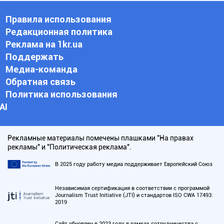
Правила использования
Редакционная политика
Реклама на 1kr.ua
Поддержать
Медиа-команда
Обратная связь
Политика использования
АI
Рекламные материалы помечены плашками "На правах
рекламы" и "Политическая реклама".
В 2025 году работу медиа поддерживает Европейский Союз
Независимая сертификация в соответствии с программой
Journalism Trust Initiative (JTI) и стандартов ISO CWA 17493:
2019
Сайт обновлен в 2023 году в рамках сотрудничества с