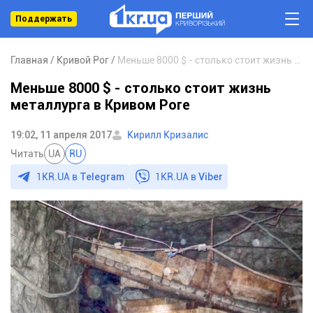
Поддержать
Главная
Кривой Рог
Меньше 8000 $ - столько стоит жизнь металлурга в Кривом Роге
Меньше 8000 $ - столько стоит жизнь
металлурга в Кривом Роге
19:02, 11 апреля 2017
Кирилл Кризалис
Читать
UA
RU
1KR.UA в
Telegram
1KR.UA в
Viber