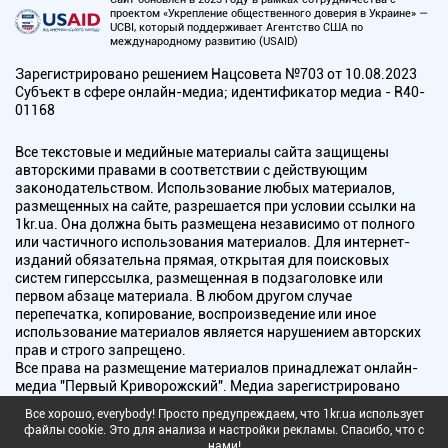
проектом «Укрепление общественного доверия в Украине» —
UCBI, который поддерживает Агентство США по
международному развитию (USAID)
Зарегистрировано решением Нацсовета №703 от 10.08.2023
Субъект в сфере онлайн-медиа; идентификатор медиа - R40-
01168
Все текстовые и медийные материалы сайта защищены
авторскими правами в соответствии с действующим
законодательством. Использование любых материалов,
размещенных на сайте, разрешается при условии ссылки на
1kr.ua. Она должна быть размещена независимо от полного
или частичного использования материалов. Для интернет-
изданий обязательна прямая, открытая для поисковых
систем гиперссылка, размещенная в подзаголовке или
первом абзаце материала. В любом другом случае
перепечатка, копирование, воспроизведение или иное
использование материалов является нарушением авторских
прав и строго запрещено.
Все права на размещение материалов принадлежат онлайн-
медиа "Первый Криворожский". Медиа зарегистрировано
Национальным советом Украины по вопросам телевидения и
Все хорошо, everybody! Просто предупреждаем, что 1kr.ua использует
радиовещания.
файлы cookie. Это для анализа и настройки рекламы. Спасибо, что с
нами!