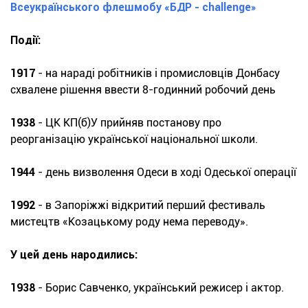
Всеукраїнського флешмобу «БДР - challenge»
Події:
1917
- на нараді робітників і промисловців Донбасу
схвалене рішення ввести 8-годинний робочий день
1938
- ЦК КП(б)У прийняв постанову про
реорганізацію української національної школи.
1944
- день визволення Одеси в ході Одеської операції
1992
- в Запоріжжі відкритий перший фестиваль
мистецтв «Козацькому роду нема переводу».
У цей день народились:
1938
- Борис Савченко, український режисер і актор.