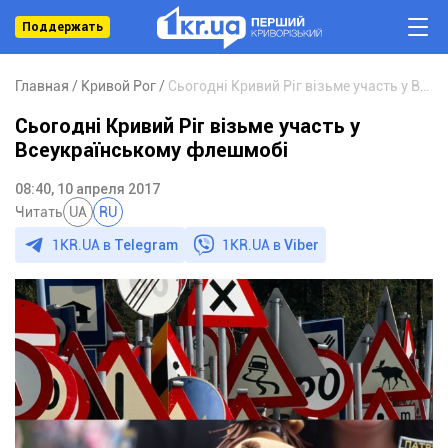
Поддержать
Главная
Кривой Рог
Сьогодні Кривий Ріг візьме участь у Всеукраїнському флешмобі
Сьогодні Кривий Ріг візьме участь у
Всеукраїнському флешмобі
08:40, 10 апреля 2017
Читать
UA
RU
1KR.UA в
Telegram
1KR.UA в
Viber