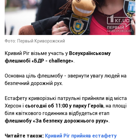
Фото: Первый Криворожский
Кривий Ріг візьме участь у
Всеукраїнському
флешмобі «БДР - challenge»
.
Основна ціль флешмобу - звернути увагу людей на
безпечний дорожній рух.
Естафету криворізькі патрульні прийняли від міста
Херсон і
сьогодні об 11:00 у парку Героїв
, на площі
біля квіткового годинника відбудеться етап
флешмобу «За безпеку дорожнього руху»
.
Читайте також:
Кривий Ріг прийняв естафету