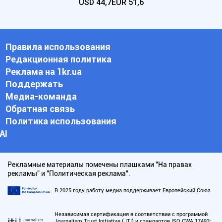
USD
44,7
EUR
51,6
Правила использования
Редакционная политика
Реклама на 1kr.ua
Поддержать
Медиа-команда
Обратная связь
Политика использования
АI
Рекламные материалы помечены плашками "На правах
рекламы" и "Политическая реклама".
В 2025 году работу медиа поддерживает Европейский Союз
Независимая сертификация в соответствии с программой
Journalism Trust Initiative (JTI) и стандартов ISO CWA 17493: