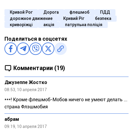
Кривой Рог
Дорога
флешмоб
ПДД
дорожное движение
Кривий Ріг
безпека
криворіжці
акція
патрульна поліція
Поделиться в соцсетях
Комментарии (19)
Джузeппe Жocткo
08:53, 10 апреля 2017
***! Кроме флешмоб-Мобов ничего не умеют делать ...
страна Флэшмобия
абрам
09:19, 10 апреля 2017