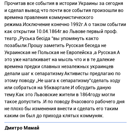
Прочитав все события в истории Украины за сегодня
и сделал вывод что почти все события произошли во
времена правления коммунистического
режима.Исключение конечно 1992г.А о таком событии
как открытии 10.04.1864г.во Львове первый проф.
театр ,,Руська бесіда “вы упомянуть както
позабыли.Прошу заметить Русская беседа не
Украинская не Польская не Европейска ,а Русская.А
это уже наталкивает на мысль что и в те далекие
времена предки славных незалежных украинцев
делали шаг к сепаратизму.Активисты предлагаю по
этому поводу ,,Не шага к сепаратизму“сделать ходу
или собраться на 95квартале.И обсудить даную
тему.Как это Львовские жители в 1864году могли
такое допустить .И по поводу 8часового рабочего дня
не плохо бы изменения внести и сделать его таким
каким он был до прихода клятых коммуняк.
Дмитро Мамай