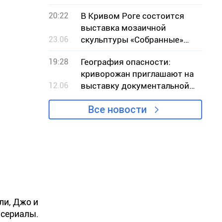
20:22
В Кривом Роге состоится
выставка мозаичной
23.06
скульптуры «Собранные»
местной художницы Ольги
19:28
География опасности:
Марченко
криворожан приглашают на
12.06
выставку документальной
фотографии
Все новости
ли, Джо и
 сериалы.