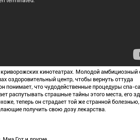
 криворожских кинотеатрах. Молодой амбициозный 
ах оздоровительный центр, чтобы вернуть оттуда
он понимает, что чудодейственные процедуры спа-с
инает распутывать страшные тайны этого места, его з
оже, теперь он страдает той же странной болезнью,
желающие получить свою дозу лекарства.
 Миа Гот и другие.