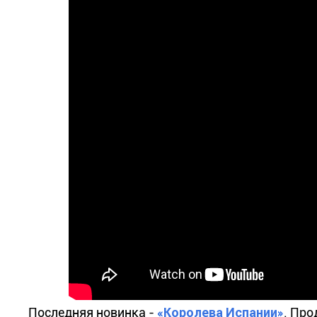
Последняя новинка -
«Королева Испании»
. Про