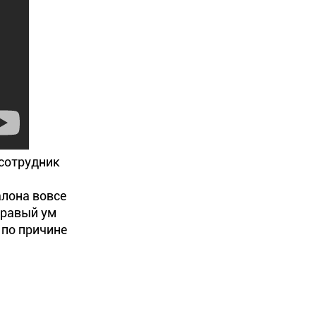
сотрудник
алона вовсе
дравый ум
 по причине