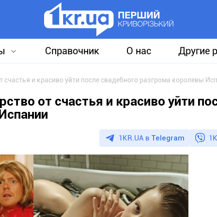
ы
Справочник
О нас
Другие 
 счастья и красиво уйти после свадебного разгрома королевы Ис
ство от счастья и красиво уйти по
 Испании
1KR.UA в
Telegram
1K