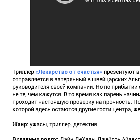
Триллер
«Лекарство от счастья»
презентуют в
отправляется в затерянный в швейцарских Альп
руководителя своей компании. Но по прибытии 
не те, чем кажутся. В то время как парень нач
проходит настоящую проверку на прочность. Пох
которой здесь остаются другие гости центра, 
Жанр:
ужасы, триллер, детектив.
В главных ролях:
Дэйн ДеХаан, Джейсон Айзекс,