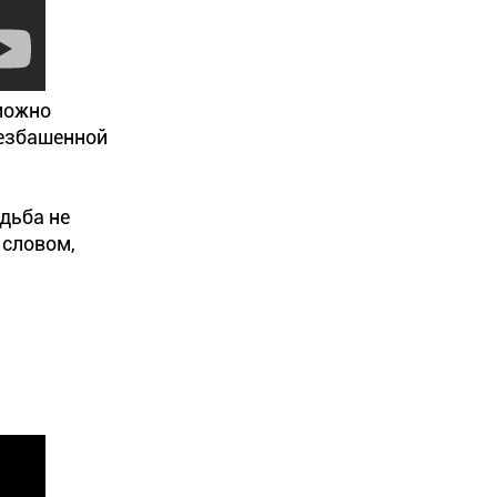
можно
безбашенной
удьба не
 словом,