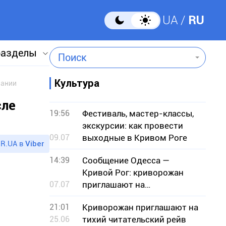
UA
RU
разделы
Поиск
Культура
пании
сле
19:56
Фестиваль, мастер-классы,
экскурсии: как провести
09.07
выходные в Кривом Роге
R.UA в
Viber
14:39
Сообщение Одесса —
Кривой Рог: криворожан
07.07
приглашают на
музыкальный вечер с
21:01
Криворожан приглашают на
гостями из Одессы
25.06
тихий читательский рейв