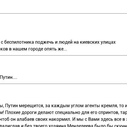
 с беспилотника поджечь и людей на киевских улицах
ов в нашем городе опять же...
утин....
ы, Путин мерещится, за каждым углом агенты кремля, то 
м! Плохие дороги делают специально для его спринтов, та
тоб он алабаев своих накормил. И мы с Вами здесь все в
ладислав и без твоего хозяина Менделеева было бы скучн