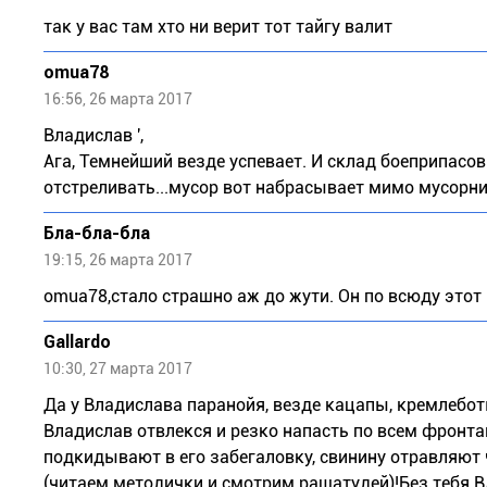
так у вас там хто ни верит тот тайгу валит
omua78
16:56, 26 марта 2017
Владислав ',
Ага, Темнейший везде успевает. И склад боеприпасов
отстреливать...мусор вот набрасывает мимо мусорник
Бла-бла-бла
19:15, 26 марта 2017
omua78,стало страшно аж до жути. Он по всюду этот П
Gallardo
10:30, 27 марта 2017
Да у Владислава паранойя, везде кацапы, кремлебот
Владислав отвлекся и резко напасть по всем фронта
подкидывают в его забегаловку, свинину отравляют ч
(читаем методички и смотрим рашатудей)!Без тебя В