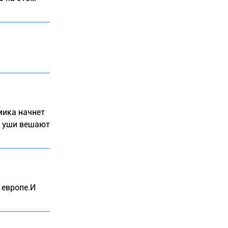
мика начнет
на уши вешают
 европе.И