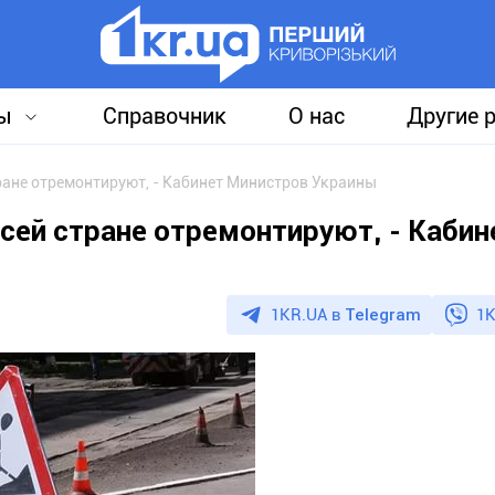
ы
Справочник
О нас
Другие 
тране отремонтируют, - Кабинет Министров Украины
всей стране отремонтируют, - Кабин
1KR.UA в
Telegram
1K