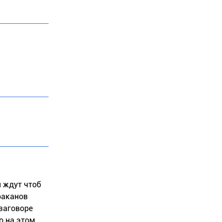
и ждут чтоб
раканов
 заговоре
о на этом