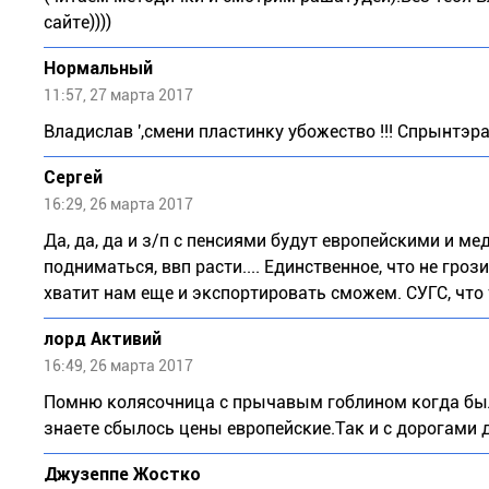
сайте))))
Нормальный
11:57, 27 марта 2017
Владислав ',смени пластинку убожество !!! Спрынтэра
Сергей
16:29, 26 марта 2017
Да, да, да и з/п с пенсиями будут европейскими и м
подниматься, ввп расти.... Единственное, что не гро
хватит нам еще и экспортировать сможем. СУГС, что
лорд Активий
16:49, 26 марта 2017
Помню колясочница с прычавым гоблином когда были
знаете сбылось цены европейские.Так и с дорогами д
Джузeппe Жocткo