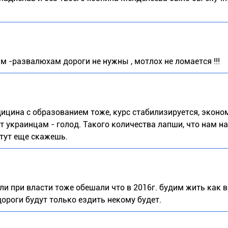
м -развалюхам дороги не нужны , мотлох не ломается !!!
едицина с образованием тоже, курс стабилизируется, эконо
зит украинцам - голод. Такого количества лапши, что нам 
 тут еще скажешь.
 при власти тоже обешали что в 2016г. будим жить как в
ороги будут только ездить некому будет.