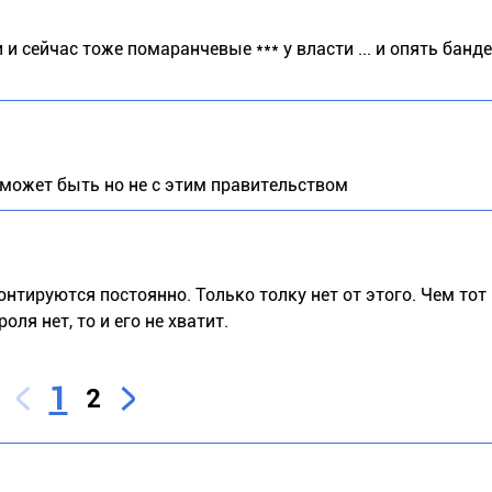
и сейчас тоже помаранчевые *** у власти ... и опять банд
т может быть но не с этим правительством
онтируются постоянно. Только толку нет от этого. Чем тот
ля нет, то и его не хватит.
1
2