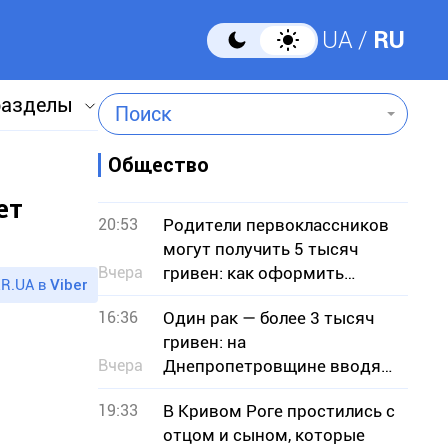
UA
RU
разделы
Поиск
Общество
ет
20:53
Родители первоклассников
могут получить 5 тысяч
Вчера
гривен: как оформить
R.UA в
Viber
«Пакет школьника»
16:36
Один рак — более 3 тысяч
гривен: на
Вчера
Днепропетровщине вводят
запрет на отлов
19:33
В Кривом Роге простились с
отцом и сыном, которые