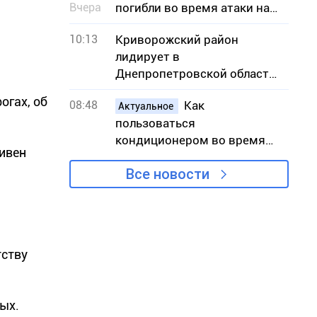
Вчера
погибли во время атаки на
АЗС
10:13
Криворожский район
лидирует в
Днепропетровской области
по количеству пожаров в
огах, об
08:48
Как
экосистемах
Актуальное
пользоваться
кондиционером во время
ривен
жары, чтобы снизить риск
Все новости
вынужденных отключений
света
тству
ых.