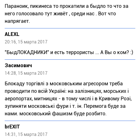
Паpаноик, пикинеса то прокатили а быдло то что за
него голосовало тут живёт , среди нас . Вот что
напрягает.
ALEXL
20:16, 15 марта 2017
"БыдЛОКАДНИКИ" и есть террористы ... А Вы о ком? :)
Засимович
14:28, 15 марта 2017
Блокаду торгівлі з московським агресором треба
проводити по всій Україні: на залізницях, морських і
аеропортах, митницях - в тому числі і в Кривому Розі,
зупиняти московські фури і т. ін. Перемога буде за
нами. московський фашизм буде розбито.
brEXIT
14:31, 15 марта 2017