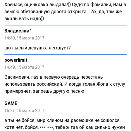
Хренасе, оцинковка выдала!)) Судя по фамилии, Вам в
землю обетованную дорога открыта... Ах, да, там же
вкалывать надо))
Владислав '
14:49, 15 марта 2017
шо лысый девушка негодует?
powerlimit
14:49, 15 марта 2017
Засимович, газ в первую очередь перестань
использовать российский. И когда голая Жопа к стулу
примерзнет, запоешь другую песню
GAME
15:27, 15 марта 2017
а ты не бойся, мир клином на расеюшке не сошолся.
хотя нет, бойся, *** ***, тебе ж газ ой как сильно нужен