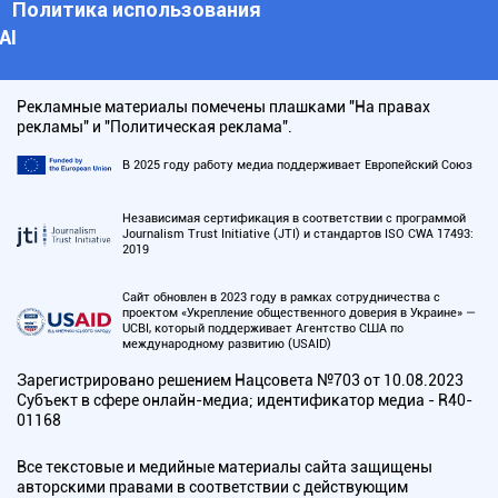
Политика использования
АI
Рекламные материалы помечены плашками "На правах
рекламы" и "Политическая реклама".
В 2025 году работу медиа поддерживает Европейский Союз
Независимая сертификация в соответствии с программой
Journalism Trust Initiative (JTI) и стандартов ISO CWA 17493:
2019
Сайт обновлен в 2023 году в рамках сотрудничества с
проектом «Укрепление общественного доверия в Украине» —
UCBI, который поддерживает Агентство США по
международному развитию (USAID)
Зарегистрировано решением Нацсовета №703 от 10.08.2023
Субъект в сфере онлайн-медиа; идентификатор медиа - R40-
01168
Все текстовые и медийные материалы сайта защищены
авторскими правами в соответствии с действующим