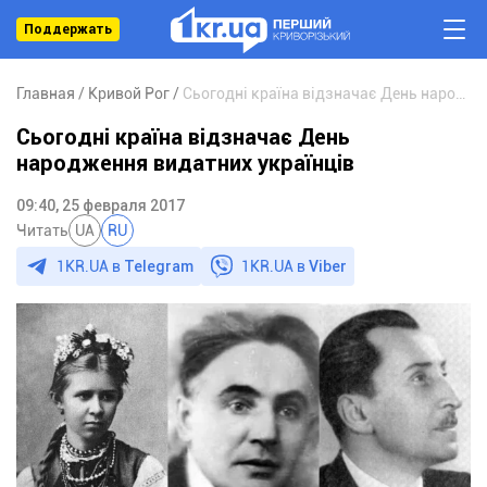
Поддержать
Главная
Кривой Рог
Сьогодні країна відзначає День народження видатних українців
Сьогодні країна відзначає День
народження видатних українців
09:40, 25 февраля 2017
Читать
UA
RU
1KR.UA в
Telegram
1KR.UA в
Viber