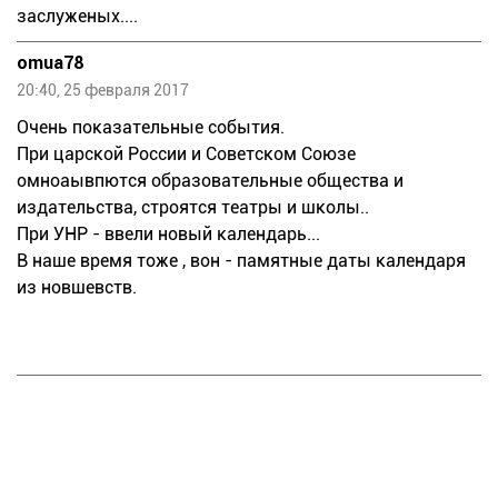
заслуженых....
omua78
20:40, 25 февраля 2017
Очень показательные события.
При царской России и Советском Союзе
омноаывпются образовательные общества и
издательства, строятся театры и школы..
При УНР - ввели новый календарь...
В наше время тоже , вон - памятные даты календаря
из новшевств.