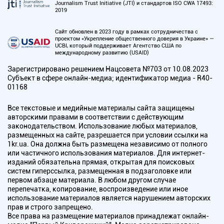
Journalism Trust Initiative (JTI) и стандартов ISO CWA 17493:
2019
Сайт обновлен в 2023 году в рамках сотрудничества с
проектом «Укрепление общественного доверия в Украине» —
UCBI, который поддерживает Агентство США по
международному развитию (USAID)
Зарегистрировано решением Нацсовета №703 от 10.08.2023
Субъект в сфере онлайн-медиа; идентификатор медиа - R40-
01168
Все текстовые и медийные материалы сайта защищены
авторскими правами в соответствии с действующим
законодательством. Использование любых материалов,
размещенных на сайте, разрешается при условии ссылки на
1kr.ua. Она должна быть размещена независимо от полного
или частичного использования материалов. Для интернет-
изданий обязательна прямая, открытая для поисковых
систем гиперссылка, размещенная в подзаголовке или
первом абзаце материала. В любом другом случае
перепечатка, копирование, воспроизведение или иное
использование материалов является нарушением авторских
прав и строго запрещено.
Все права на размещение материалов принадлежат онлайн-