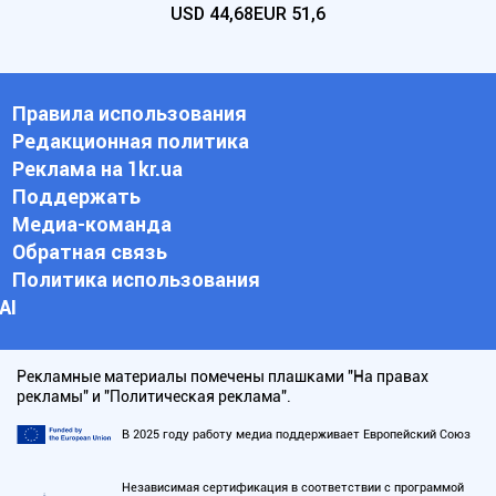
USD
44,68
EUR
51,6
Правила использования
Редакционная политика
Реклама на 1kr.ua
Поддержать
Медиа-команда
Обратная связь
Политика использования
АI
Рекламные материалы помечены плашками "На правах
рекламы" и "Политическая реклама".
В 2025 году работу медиа поддерживает Европейский Союз
Независимая сертификация в соответствии с программой