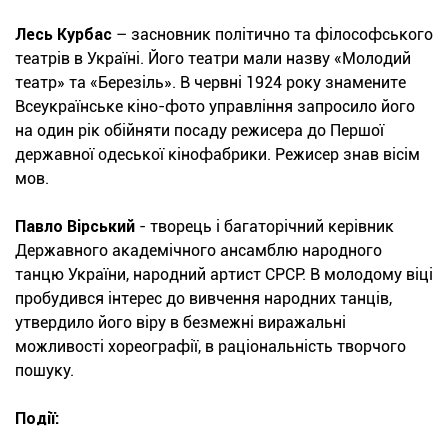
Лесь Курбас
– засновник політично та філософського
театрів в Україні. Його театри мали назву «Молодий
театр» та «Березіль». В червні 1924 року знамените
Всеукраїнське кіно-фото управління запросило його
на один рік обійняти посаду режисера до Першої
державної одеської кінофабрики. Режисер знав вісім
мов.
Павло Вірський
- творець і багаторічний керівник
Державного академічного ансамблю народного
танцю України, народний артист СРСР. В молодому віці
пробудився інтерес до вивчення народних танців,
утвердило його віру в безмежні виражальні
можливості хореографії, в раціональність творчого
пошуку.
Події: