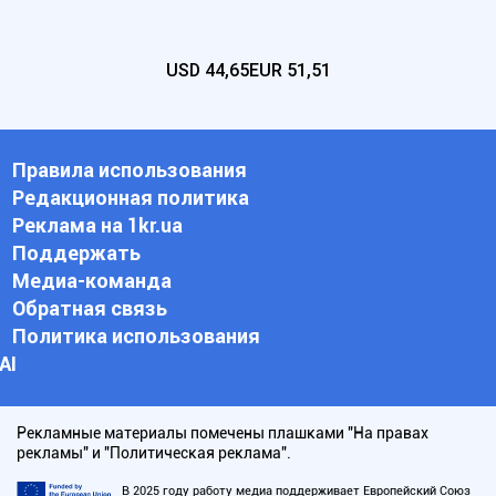
USD
44,65
EUR
51,51
Правила использования
Редакционная политика
Реклама на 1kr.ua
Поддержать
Медиа-команда
Обратная связь
Политика использования
АI
Рекламные материалы помечены плашками "На правах
рекламы" и "Политическая реклама".
В 2025 году работу медиа поддерживает Европейский Союз