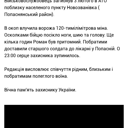
Військовослужбовець загибнув 3 лютого в АТО
поблизку населеного пункту Новозванівка (
Попаснянський район).
В окоп влучила ворожа 120-тимілімітрова міна.
Осколками бійцю посікло ноги, шию та голову. Ще
кілька годин Роман був притомний. Побратими
доставили старшого солдата до лікарні у Попасній. О
23:00 серце захисника зупинилось.
Редакція висловлює співчуття рідним, близьким і
побратимам полеглого воїна.
Вічна пам'ять захиснику України.