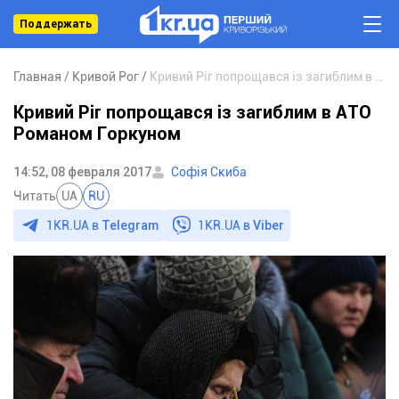
Поддержать
Главная
Кривой Рог
Кривий Ріг попрощався із загиблим в АТО Романом Горкуном
Кривий Ріг попрощався із загиблим в АТО
Романом Горкуном
14:52, 08 февраля 2017
Софія Скиба
Читать
UA
RU
1KR.UA в
Telegram
1KR.UA в
Viber