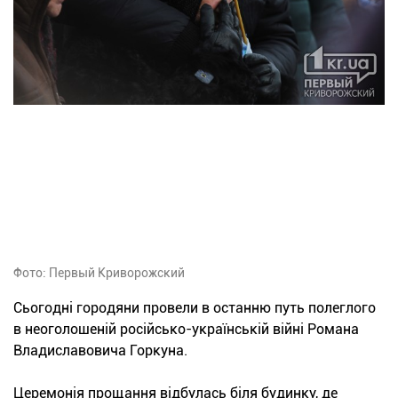
Фото: Первый Криворожский
Сьогодні городяни провели в останню путь полеглого
в неоголошеній російсько-українській війні Романа
Владиславовича Горкуна.
Церемонія прощання відбулась біля будинку, де