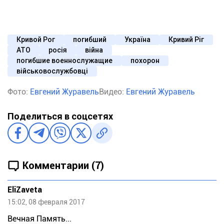
Кривой Рог
погибший
Україна
Кривий Ріг
АТО
росія
війна
погибшие военнослужащие
похорон
військовослужбовці
Фото:
Евгений Журавель
Видео:
Евгений Журавель
Поделиться в соцсетях
Комментарии (7)
EliZaveta
15:02, 08 февраля 2017
Вечная Память...