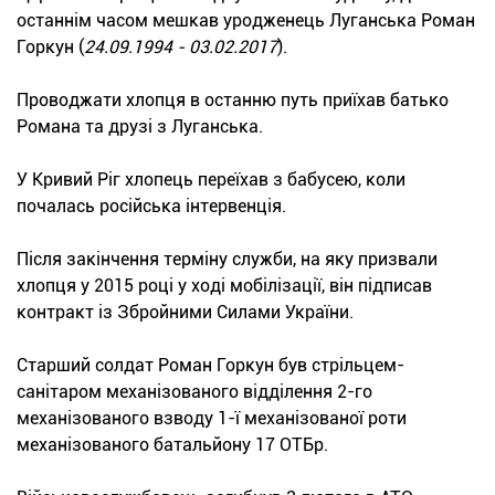
останнім часом мешкав уродженець Луганська Роман
Горкун (
24.09.1994 - 03.02.2017
).
Проводжати хлопця в останню путь приїхав батько
Романа та друзі з Луганська.
У Кривий Ріг хлопець переїхав з бабусею, коли
почалась російська інтервенція.
Після закінчення терміну служби, на яку призвали
хлопця у 2015 році у ході мобілізації, він підписав
контракт із Збройними Силами України.
Старший солдат Роман Горкун був стрільцем-
санітаром механізованого відділення 2-го
механізованого взводу 1-ї механізованої роти
механізованого батальйону 17 ОТБр.