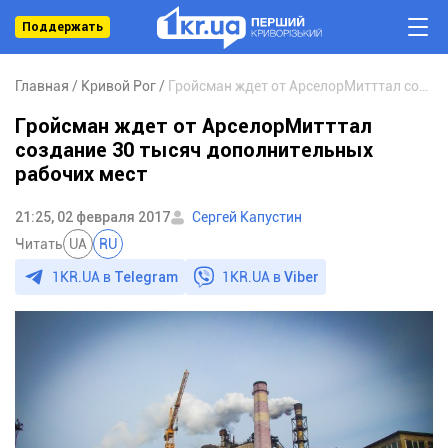
Поддержать
Главная
Кривой Рог
Гройсман ждет от АрселорМитттал создание 30 тысяч дополнительных рабочих мест
Гройсман ждет от АрселорМитттал
создание 30 тысяч дополнительных
рабочих мест
21:25, 02 февраля 2017
Сергей Капустин
Читать
UA
RU
1KR.UA в
Telegram
1KR.UA в
Viber