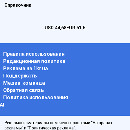
Справочник
USD
44,68
EUR
51,6
Правила использования
Редакционная политика
Реклама на 1kr.ua
Поддержать
Медиа-команда
Обратная связь
Политика использования
АI
Рекламные материалы помечены плашками "На правах
рекламы" и "Политическая реклама".