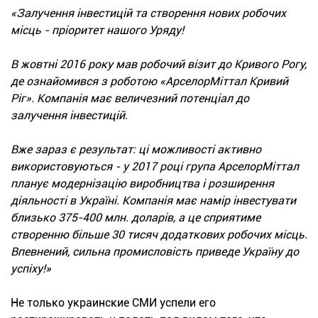
«Залучення інвестицій та створення нових робочих
місць - пріоритет нашого Уряду!
В жовтні 2016 року мав робочий візит до Кривого Рогу,
де ознайомився з роботою «АрселорМіттал Кривий
Ріг». Компанія має величезний потенціал до
залучення інвестицій.
Вже зараз є результат: ці можливості активно
використовуються - у 2017 році група АрселорМіттал
планує модернізацію виробництва і розширення
діяльності в Україні. Компанія має намір інвестувати
близько 375-400 млн. доларів, а це сприятиме
створенню більше 30 тисяч додаткових робочих місць.
Впевнений, сильна промисловість приведе Україну до
успіху!»
Не только украинские СМИ успели его