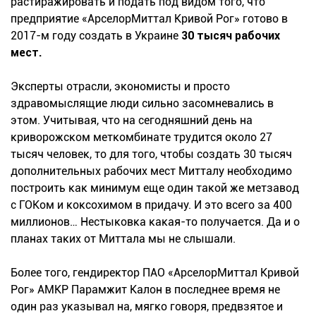
растиражировать и подать под видом того, что
предприятие «АрселорМиттал Кривой Рог» готово в
2017-м году создать в Украине
30 тысяч рабочих
мест.
Эксперты отрасли, экономисты и просто
здравомыслящие люди сильно засомневались в
этом. Учитывая, что на сегодняшний день на
криворожском меткомбинате трудится около 27
тысяч человек, то для того, чтобы создать 30 тысяч
дополнительных рабочих мест Митталу необходимо
построить как минимум еще один такой же метзавод
с ГОКом и коксохимом в придачу. И это всего за 400
миллионов… Нестыковка какая-то получается. Да и о
планах таких от Миттала мы не слышали.
Более того, гендиректор ПАО «АрселорМиттал Кривой
Рог» АМКР Парамжит Калон в последнее время не
один раз указывал на, мягко говоря, предвзятое и