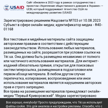
Сайт обновлен в 2023 году в рамках сотрудничества с
проектом «Укрепление общественного доверия в Украине» —
UCBI, который поддерживает Агентство США по
международному развитию (USAID)
Зарегистрировано решением Нацсовета №703 от 10.08.2023
Субъект в сфере онлайн-медиа; идентификатор медиа - R40-
01168
Все текстовые и медийные материалы сайта защищены
авторскими правами в соответствии с действующим
законодательством. Использование любых материалов,
размещенных на сайте, разрешается при условии ссылки на
1kr.ua. Она должна быть размещена независимо от полного
или частичного использования материалов. Для интернет-
изданий обязательна прямая, открытая для поисковых
систем гиперссылка, размещенная в подзаголовке или
первом абзаце материала. В любом другом случае
перепечатка, копирование, воспроизведение или иное
использование материалов является нарушением авторских
прав и строго запрещено.
Все права на размещение материалов принадлежат онлайн-
медиа "Первый Криворожский". Медиа зарегистрировано
Национальным советом Украины по вопросам телевидения и
Все хорошо, everybody! Просто предупреждаем, что 1kr.ua использует
радиовещания.
файлы cookie. Это для анализа и настройки рекламы. Спасибо, что с