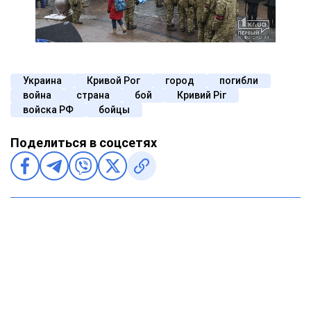
Украина
Кривой Рог
город
погибли
война
страна
бой
Кривий Ріг
войска РФ
бойцы
Поделиться в соцсетях