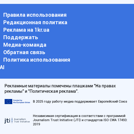
Правила использования
Редакционная политика
Реклама на 1kr.ua
Поддержать
Медиа-команда
Обратная связь
Политика использования
АI
Рекламные материалы помечены плашками "На правах
рекламы" и "Политическая реклама".
В 2025 году работу медиа поддерживает Европейский Союз
Независимая сертификация в соответствии с программой
Journalism Trust Initiative (JTI) и стандартов ISO CWA 17493:
2019