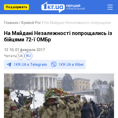
Поддержать
Главная
Кривой Рог
На Майдані Незалежності попрощались із бійцями 72-ї ОМБр
На Майдані Незалежності попрощались із
бійцями 72-ї ОМБр
13:10, 01 февраля 2017
Читать
UA
RU
1KR.UA в
Telegram
1KR.UA в
Viber