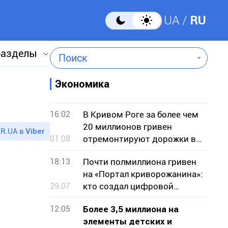
UA
RU
разделы
Поиск
Экономика
16:02
В Кривом Роге за более чем
20 миллионов гривен
R.UA в
Viber
01.08
отремонтируют дорожки в
парке
18:13
Почти полмиллиона гривен
на «Портал криворожанина»:
29.07
кто создал цифровой
сервис для горожан
12:05
Более 3,5 миллиона на
элементы детских и