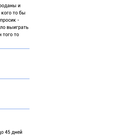
проданы и
 кого то бы
опросик -
ело выиграть
н того то
до 45 дней