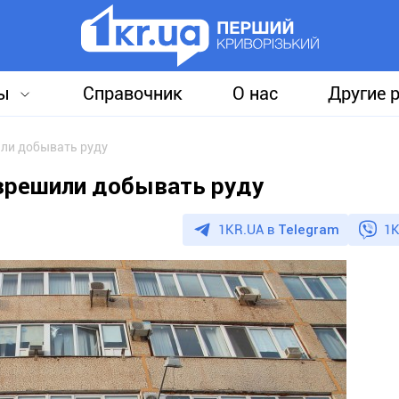
ы
Справочник
О нас
Другие 
или добывать руду
азрешили добывать руду
1KR.UA в
Telegram
1K