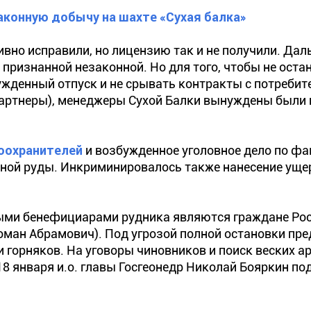
аконную добычу на шахте «Сухая балка»
ивно исправили, но лицензию так и не получили. Да
признанной незаконной. Но для того, чтобы не оста
ужденный отпуск и не срывать контракты с потреби
партнеры), менеджеры Сухой Балки вынуждены были 
оохранителей
и возбужденное уголовное дело по фа
зной руды. Инкриминировалос
ь также нанесение уще
ными бенефициарами рудника являются граждане Рос
Роман Абрамович). Под угрозой полной остановки пре
 горняков. На уговоры чиновников и поиск веских ар
18 января и.о. главы Госгеонедр Николай Бояркин по