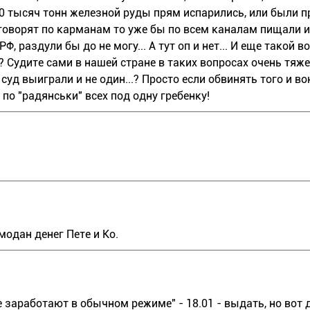
150 тысяч тонн железной руды прям испарились, или были 
 говорят по карманам то уже бы по всем каналам пищали и
 раздули бы до не могу... А тут оп и нет... И еще такой в
? Судите сами в нашей стране в таких вопросах очень тяж
суд выиграли и не один...? Просто если обвинять того и во
по "радянськи" всех под одну гребенку!
модан денег Пете и Ко.
заработают в обычном режиме" - 18.01 - выдать, но вот 