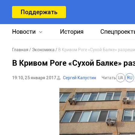
Поддержать
Новости
История
Спецпроект
Главная
Экономика
В Кривом Роге «Сухой Балке» разреш
В Кривом Роге «Сухой Балке» р
19:10, 25 января 2017
Сергей Капустин
Читать
UA
RU