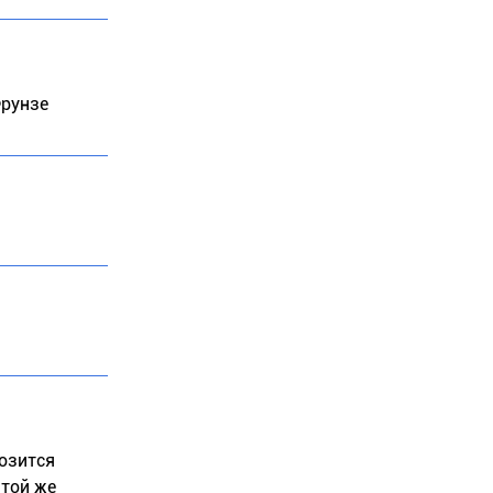
Фрунзе
возится
этой же