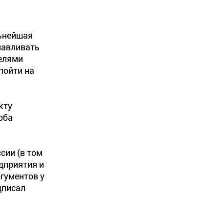
льнейшая
навливать
телями
пойти на
кту
рба
сии (в том
дприятия и
гументов у
дписал