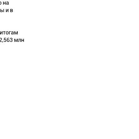
о на
ы и в
 итогам
2,563 млн