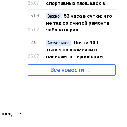
26.07
спортивных площадок в
шести локациях Кривого
16:03
53 часа в сутки: что
Рога
Важно
не так со сметой ремонта
25.07
забора парка
«Шахтёрский» в Кривом
12:01
Почти 400
Роге
Актуальное
тысяч на скамейки с
25.07
навесом: в Терновском
районе Кривого Рога
Все новости
закупят 20 новых скамеек
еонедр не