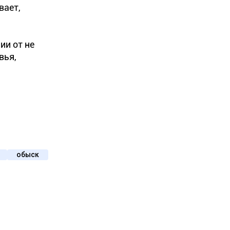
вает,
ии от не
вья,
обыск