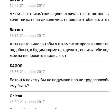
15:42, 21 января 2017
А чем льготники/халявщики отличаютса от остальных
хочет лижать на диване чисать яйцо и чтобы его хто
Бaтoн)
16:13, 21 января 2017
А ты гдето видел чтобы я в коментах просил какиет
подобных, и будим кормить, одевать, возить тебе по
можна выпросить ввиде льгот.
SAGOS
16:58, 21 января 2017
Бaтoн),А почему Вы не подумали про не трудоспособн
ему быть?
Gelena
18:30, 21 января 2017