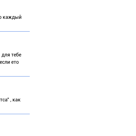
то каждый
 для тебе
если ето
са" , как