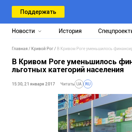
Поддержать
Новости
История
Спецпроект
Главная
Кривой Рог
В Кривом Роге уменьшилось финансир
В Кривом Роге уменьшилось фин
льготных категорий населения
15:30, 21 января 2017
Читать
UA
RU