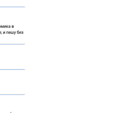
омика в
, и пешу без