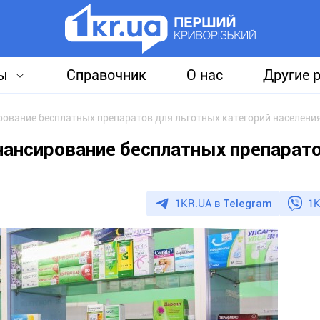
ы
Справочник
О нас
Другие 
ование бесплатных препаратов для льготных категорий населени
ансирование бесплатных препарат
1KR.UA в
Telegram
1K