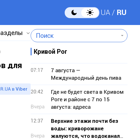
UA
RU
разделы
Поиск
Кривой Рог
я
ов для
07:17
7 августа —
Международный день пива
R.UA в
Viber
20:42
Где не будет света в Кривом
Роге и районе с 7 по 15
Вчера
августа: адреса
12:37
Верхние этажи почти без
воды: криворожане
Вчера
жалуются, что водоканал