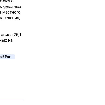
тного и
 отдельных
з местного
населения,
тавила 26,1
ьных на
ой Рог