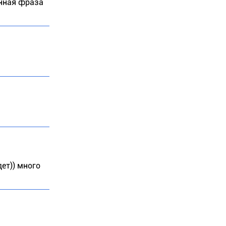
енная фраза
ет)) много