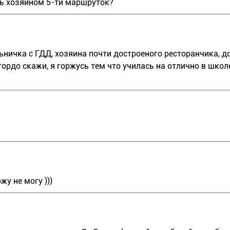
ать хозяином 5-ти маршруток?
ничка с ГДД, хозяина почти достроеного ресторанчика, д
гордо скажи, я горжусь тем что училась на отлично в школе
жу не могу )))