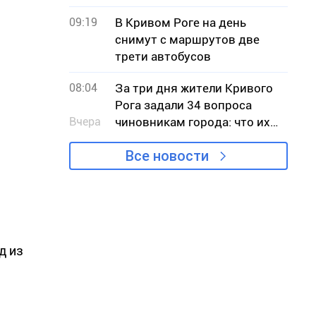
не признает проблему
09:19
В Кривом Роге на день
снимут с маршрутов две
трети автобусов
08:04
За три дня жители Кривого
Рога задали 34 вопроса
Вчера
чиновникам города: что их
беспокоило
Все новости
д из