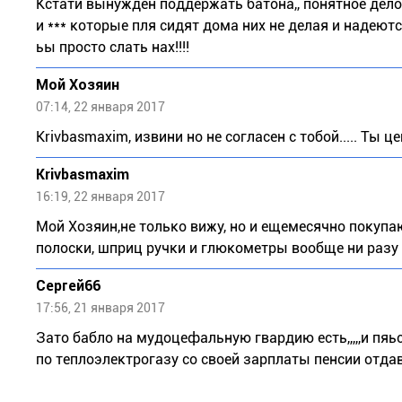
Кстати вынужден поддержать батона,, понятное дел
и *** которые пля сидят дома них не делая и надею
ьы просто слать нах!!!!
Мой Хозяин
07:14, 22 января 2017
Krivbasmaxim, извини но не согласен с тобой..... Ты 
Krivbasmaxim
16:19, 22 января 2017
Мой Хозяин,не только вижу, но и ещемесячно покупаю
полоски, шприц ручки и глюкометры вообще ни разу 
Сергей66
17:56, 21 января 2017
Зато бабло на мудоцефальную гвардию есть,,,,,и пяь
по теплоэлектрогазу со своей зарплаты пенсии отда