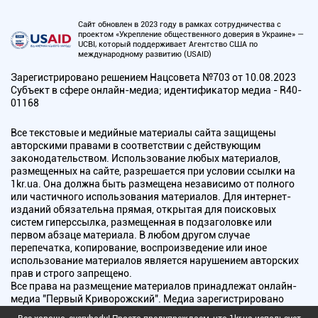
Сайт обновлен в 2023 году в рамках сотрудничества с
проектом «Укрепление общественного доверия в Украине» —
UCBI, который поддерживает Агентство США по
международному развитию (USAID)
Зарегистрировано решением Нацсовета №703 от 10.08.2023
Субъект в сфере онлайн-медиа; идентификатор медиа - R40-
01168
Все текстовые и медийные материалы сайта защищены
авторскими правами в соответствии с действующим
законодательством. Использование любых материалов,
размещенных на сайте, разрешается при условии ссылки на
1kr.ua. Она должна быть размещена независимо от полного
или частичного использования материалов. Для интернет-
изданий обязательна прямая, открытая для поисковых
систем гиперссылка, размещенная в подзаголовке или
первом абзаце материала. В любом другом случае
перепечатка, копирование, воспроизведение или иное
использование материалов является нарушением авторских
прав и строго запрещено.
Все права на размещение материалов принадлежат онлайн-
медиа "Первый Криворожский". Медиа зарегистрировано
Национальным советом Украины по вопросам телевидения и