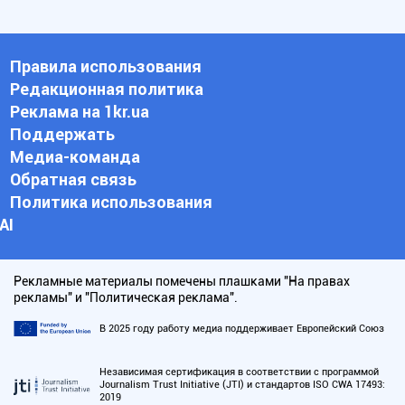
Правила использования
Редакционная политика
Реклама на 1kr.ua
Поддержать
Медиа-команда
Обратная связь
Политика использования
АI
Рекламные материалы помечены плашками "На правах
рекламы" и "Политическая реклама".
В 2025 году работу медиа поддерживает Европейский Союз
Независимая сертификация в соответствии с программой
Journalism Trust Initiative (JTI) и стандартов ISO CWA 17493:
2019