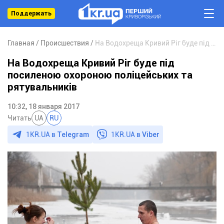
Поддержать
Главная
Происшествия
На Водохреща Кривий Ріг буде під посиленою охороною поліцейських та рятувальників
На Водохреща Кривий Ріг буде під
посиленою охороною поліцейських та
рятувальників
10:32, 18 января 2017
Читать
UA
RU
1KR.UA в
Telegram
1KR.UA в
Viber