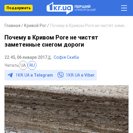
Поддержать
Главная
Кривой Рог
Почему в Кривом Роге не чистят заметенные снегом дороги
Почему в Кривом Роге не чистят
заметенные снегом дороги
22:45, 06 января 2017
Софія Скиба
Читать
UA
RU
1KR.UA в
Telegram
1KR.UA в
Viber