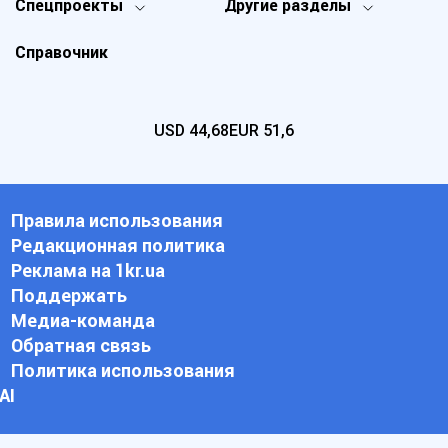
Спецпроекты
Другие разделы
Справочник
USD
44,68
EUR
51,6
Правила использования
Редакционная политика
Реклама на 1kr.ua
Поддержать
Медиа-команда
Обратная связь
Политика использования
АI