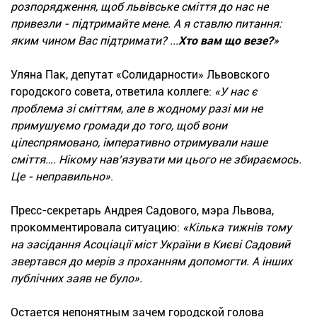
розпорядження, щоб львівське сміття до нас не
привезли - підтримайте мене. А я ставлю питання:
яким чином Вас підтримати? ...
Хто вам що везе?
»
Уляна Пак, депутат «Солидарности» Львовского
городского совета, ответила коллеге:
«У нас є
проблема зі сміттям, але в жодному разі ми не
примушуємо громади до того, щоб вони
цілеспрямовано, імперативно отримували наше
сміття…. Нікому нав’язувати ми цього не збираємось.
Це - неправильно»
.
Пресс-секретарь Андрея Садового, мэра Львова,
прокомментировала ситуацию:
«Кілька тижнів тому
на засідання Асоціації міст України в Києві Садовий
звертався до мерів з проханням допомогти. А інших
публічних заяв не було».
Остается непонятным зачем городской голова