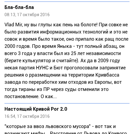
Бла-бла-бла
08:13, 17 октября 2016
Vlаd Мir, ну вы глупы как пень на болоте! При совке не
было развития информационных тезнологий и это не
совок и время было такое, оно припало как ращ после
2000 годов. Про время Яныка - тут полный абзац, он
всего 3 года у власти был из 25 лет независимости
(берите кулькулятор и считайте). Ах да в 2009 году
некая партия НУНС и Бют проголосовали запринятие
решения о рразмещении на территории Кривбасса
завода по переработке хим отходов из Европы, вот
тогда тираны из ПР через суды отменили это
постановление. О как...
Настоящий Кривой Рог 2.0
16:54, 17 октября 2016
"которые за ввоз львовского мусора" - вот так и
возникают мифы... Расстояние от Львова до Кривого