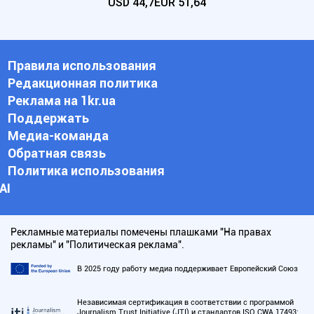
USD
44,7
EUR
51,64
Правила использования
Редакционная политика
Реклама на 1kr.ua
Поддержать
Медиа-команда
Обратная связь
Политика использования
АI
Рекламные материалы помечены плашками "На правах
рекламы" и "Политическая реклама".
В 2025 году работу медиа поддерживает Европейский Союз
Независимая сертификация в соответствии с программой
Journalism Trust Initiative (JTI) и стандартов ISO CWA 17493: