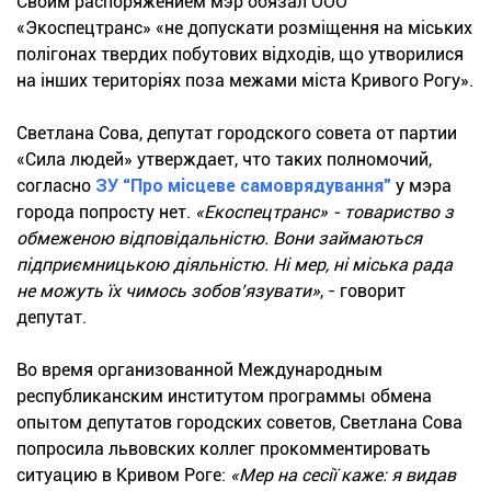
Своим распоряжением мэр обязал ООО
«Экоспецтранс» «не допускати розміщення на міських
полігонах твердих побутових відходів, що утворилися
на інших територіях поза межами міста Кривого Рогу».
Светлана Сова, депутат городского совета от партии
«Сила людей» утверждает, что таких полномочий,
согласно
ЗУ “Про місцеве самоврядування”
у мэра
города попросту нет.
«Екоспецтранс» - товариство з
обмеженою відповідальністю. Вони займаються
підприємницькою діяльністю. Ні мер, ні міська рада
не можуть їх чимось зобов’язувати»
, - говорит
депутат.
Во время организованной Международным
республиканским институтом программы обмена
опытом депутатов городских советов, Светлана Сова
попросила львовских коллег прокомментировать
ситуацию в Кривом Роге:
«Мер на сесії каже: я видав