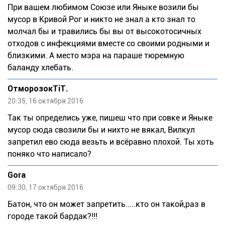
При вашем любимом Союзе или Яныке возили бы
мусор в Кривой Рог и никто не знал а кто знал то
молчал бы и травились бы вы от высокотосичных
отходов с инфекциями вместе со своими родными и
близкими. А место мэра на параше тюремную
баланду хлебать.
ОтморозокТiТ.
20:35, 16 октября 2016
Так ты определись уже, пишеш что при совке и Яныке
мусор сюда свозили бы и нихто не вякал, Вилкул
запретил ево сюда везьть и всёравно плохой. Ты хоть
поняко что написало?
Gora
09:30, 17 октября 2016
Батон, что он может запретить.....кто он такой,раз в
городе такой бардак?!!!