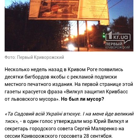
Фото: Первый Криворожский
Несколько недель назад в Кривом Роге появились
десятки бигбордов якобы с рекламой подписки
местного печатного издания. На первой странице этой
газеты красуется фраза «Вилкул защитил Кривбасс
от львовского мусора».
Но был ли мусор?
«Та Садовий всій Україні втюхує. І на мене йде великий
тиск»
, - в один голос утверждали мэр Юрий Вилкул и
секретарь городского совета Сергей Маляренко на
сессии Криворожского горсовета 28 сентября.