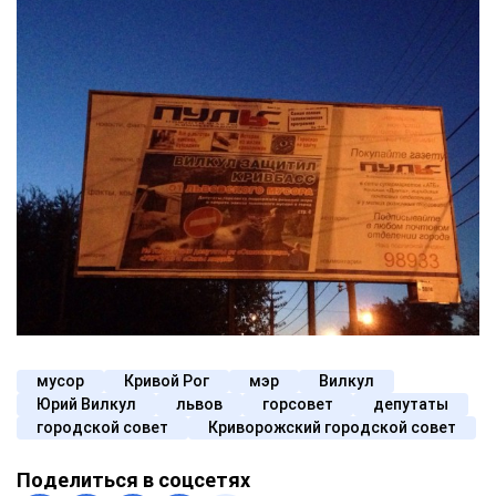
мусор
Кривой Рог
мэр
Вилкул
Юрий Вилкул
львов
горсовет
депутаты
городской совет
Криворожский городской совет
Поделиться в соцсетях