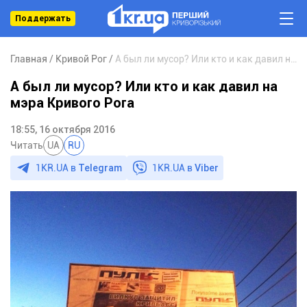
Поддержать
Главная
Кривой Рог
А был ли мусор? Или кто и как давил на мэра Кривого Рога
А был ли мусор? Или кто и как давил на
мэра Кривого Рога
18:55, 16 октября 2016
Читать
UA
RU
1KR.UA в
Telegram
1KR.UA в
Viber