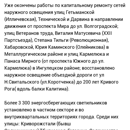
Уже окончены работы по капитальному ремонту сетей
наружного освещения улиц Гетьманской
(Илличевская), Технической и Дарвина в направлении
движения от проспекта Мира до ул. Волгоградской;
улиц Ветеранов труда, Виталия Матусевича (ХХІІ
Партсъезда), Степана Тильги (Революционная),
Хабаровской, Юрия Каминского (Олейникова) в
Металлургическом районе и улиц Кармелюка и
Панаса Мирного (от проспекта Южного до ул.
Кармелюка) в Ингулецком районе; восстановлено
наружное освещение объездной дороги от ул
Н.Свитальского (ул.Коротченка) до 200 лет Кривого
Рога( вдоль балки Калитина).
Более 3 300 энергосберегающи
х светильников
установлено в частном секторе и во
внутриквартальны
х территориях города. Среди них
улицы: Криворожстали (бывш