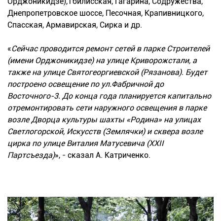
Орджоникидзе),Тбилисская, Гагарина, Содружества,
Днепропетровское шоссе, Песочная, Крапивницкого,
Спасская, Армавирская, Сирка и др.
«
Сейчас проводится ремонт сетей в парке Строителей
(имени Орджоникидзе) на улице Криворожстали, а
также на улице Святогеоргиевско
й (Рязанова). Будет
построено освещение по ул.Фабричной до
Восточного-3. До конца года планируется капитально
отремонтировать сети наружного освещения в парке
возле Дворца культуры шахты «Родина» на улицах
Светлогорской, Искусств (Землячки) и сквера возле
цирка по улице Виталия Матусевича (ХХІІ
Партсъезда)
», - сказал А. Катриченко.