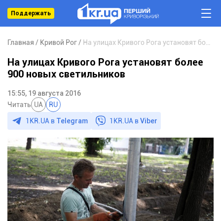
Поддержать
Главная
Кривой Рог
На улицах Кривого Рога установят более 900 новых светильников
На улицах Кривого Рога установят более
900 новых светильников
15:55, 19 августа 2016
Читать
UA
RU
1KR.UA в
Telegram
1KR.UA в
Viber