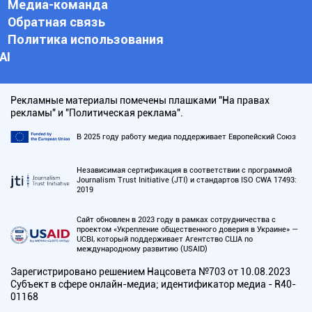
Медиа-команда
Обратная связь
Политика использования
АI
Рекламные материалы помечены плашками "На правах
рекламы" и "Политическая реклама".
В 2025 году работу медиа поддерживает Европейский Союз
Независимая сертификация в соответствии с программой
Journalism Trust Initiative (JTI) и стандартов ISO CWA 17493:
2019
Сайт обновлен в 2023 году в рамках сотрудничества с
проектом «Укрепление общественного доверия в Украине» —
UCBI, который поддерживает Агентство США по
международному развитию (USAID)
Зарегистрировано решением Нацсовета №703 от 10.08.2023
Субъект в сфере онлайн-медиа; идентификатор медиа - R40-
01168