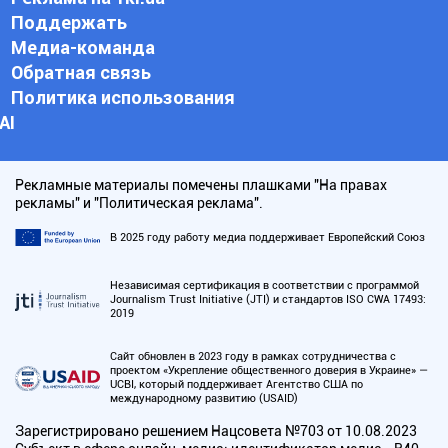
Поддержать
Медиа-команда
Обратная связь
Политика использования
АI
Рекламные материалы помечены плашками "На правах
рекламы" и "Политическая реклама".
В 2025 году работу медиа поддерживает Европейский Союз
Независимая сертификация в соответствии с программой
Journalism Trust Initiative (JTI) и стандартов ISO CWA 17493:
2019
Сайт обновлен в 2023 году в рамках сотрудничества с
проектом «Укрепление общественного доверия в Украине» —
UCBI, который поддерживает Агентство США по
международному развитию (USAID)
Зарегистрировано решением Нацсовета №703 от 10.08.2023