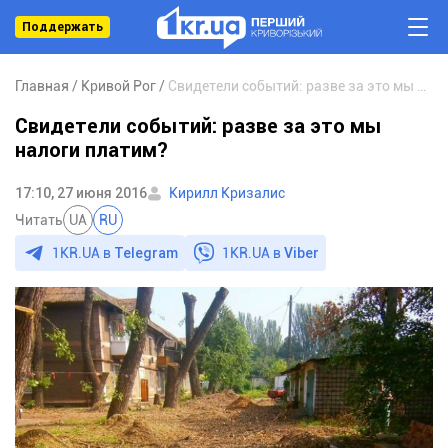
Поддержать
Главная
Кривой Рог
Свидетели событий: разве за это мы налоги платим?
Свидетели событий: разве за это мы
налоги платим?
17:10, 27 июня 2016
Кирилл Кризалис
Читать
UA
RU
1KR.UA в
Telegram
1KR.UA в
Viber