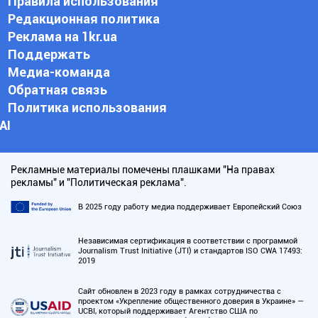
Правила использования
Редакционная политика
Реклама на 1kr.ua
Поддержать
Медиа-команда
Обратная связь
Политика использования
АI
Рекламные материалы помечены плашками "На правах
рекламы" и "Политическая реклама".
В 2025 году работу медиа поддерживает Европейский Союз
Независимая сертификация в соответствии с программой
Journalism Trust Initiative (JTI) и стандартов ISO CWA 17493:
2019
Сайт обновлен в 2023 году в рамках сотрудничества с
проектом «Укрепление общественного доверия в Украине» —
UCBI, который поддерживает Агентство США по