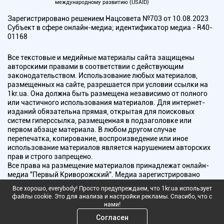
международному развитию (USAID)
Зарегистрировано решением Нацсовета №703 от 10.08.2023
Субъект в сфере онлайн-медиа; идентификатор медиа - R40-
01168
Все текстовые и медийные материалы сайта защищены
авторскими правами в соответствии с действующим
законодательством. Использование любых материалов,
размещенных на сайте, разрешается при условии ссылки на
1kr.ua. Она должна быть размещена независимо от полного
или частичного использования материалов. Для интернет-
изданий обязательна прямая, открытая для поисковых
систем гиперссылка, размещенная в подзаголовке или
первом абзаце материала. В любом другом случае
перепечатка, копирование, воспроизведение или иное
использование материалов является нарушением авторских
прав и строго запрещено.
Все права на размещение материалов принадлежат онлайн-
медиа "Первый Криворожский". Медиа зарегистрировано
Национальным советом Украины по вопросам телевидения и
Все хорошо, everybody! Просто предупреждаем, что 1kr.ua использует
радиовещания.
файлы cookie. Это для анализа и настройки рекламы. Спасибо, что с
нами!
Copyright © 2010 - 2026 Все права защищены
Согласен