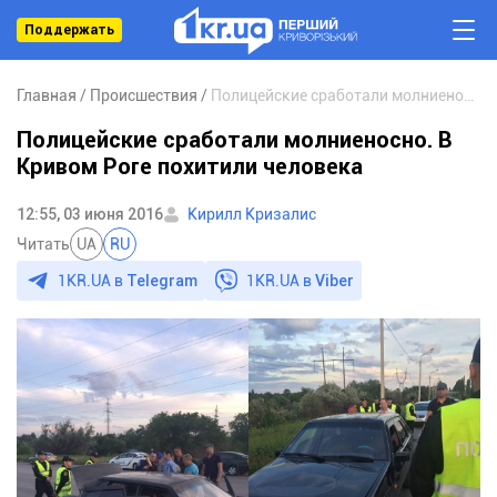
Поддержать
Главная
Происшествия
Полицейские сработали молниеносно. В Кривом Роге похитили человека
Полицейские сработали молниеносно. В
Кривом Роге похитили человека
12:55, 03 июня 2016
Кирилл Кризалис
Читать
UA
RU
1KR.UA в
Telegram
1KR.UA в
Viber