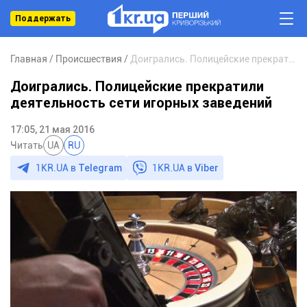
Поддержать
Главная
Происшествия
Доигрались. Полицейские прекратили деятельность сети игорных заведений
Доигрались. Полицейские прекратили
деятельность сети игорных заведений
17:05, 21 мая 2016
Читать
UA
RU
1KR.UA в
Telegram
1KR.UA в
Viber