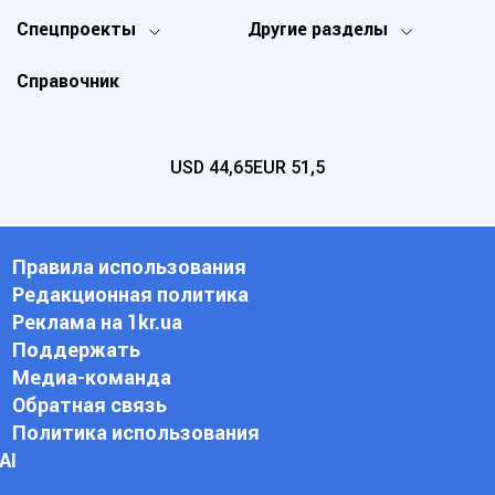
Спецпроекты
Другие разделы
Справочник
USD
44,65
EUR
51,5
Правила использования
Редакционная политика
Реклама на 1kr.ua
Поддержать
Медиа-команда
Обратная связь
Политика использования
АI