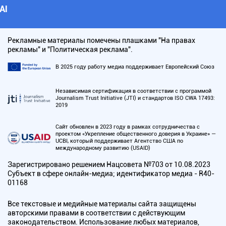
АI
Рекламные материалы помечены плашками "На правах
рекламы" и "Политическая реклама".
В 2025 году работу медиа поддерживает Европейский Союз
Независимая сертификация в соответствии с программой
Journalism Trust Initiative (JTI) и стандартов ISO CWA 17493:
2019
Сайт обновлен в 2023 году в рамках сотрудничества с
проектом «Укрепление общественного доверия в Украине» —
UCBI, который поддерживает Агентство США по
международному развитию (USAID)
Зарегистрировано решением Нацсовета №703 от 10.08.2023
Субъект в сфере онлайн-медиа; идентификатор медиа - R40-
01168
Все текстовые и медийные материалы сайта защищены
авторскими правами в соответствии с действующим
законодательством. Использование любых материалов,