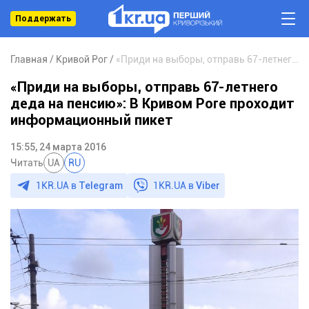
Поддержать
Главная
Кривой Рог
«Приди на выборы, отправь 67-летнего деда на пенсию»: В Кривом Роге проходит информационный пикет
«Приди на выборы, отправь 67-летнего
деда на пенсию»: В Кривом Роге проходит
информационный пикет
15:55, 24 марта 2016
Читать
UA
RU
1KR.UA в
Telegram
1KR.UA в
Viber