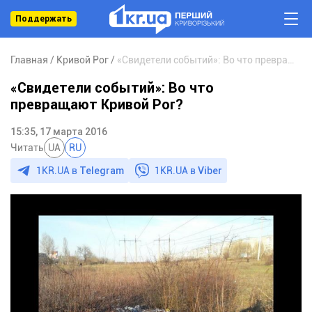
Поддержать
Главная
Кривой Рог
«Свидетели событий»: Во что превращают Кривой Рог?
«Свидетели событий»: Во что
превращают Кривой Рог?
15:35, 17 марта 2016
Читать
UA
RU
1KR.UA в
Telegram
1KR.UA в
Viber