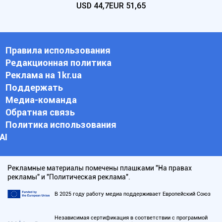
USD
44,7
EUR
51,65
Правила использования
Редакционная политика
Реклама на 1kr.ua
Поддержать
Медиа-команда
Обратная связь
Политика использования
АI
Рекламные материалы помечены плашками "На правах
рекламы" и "Политическая реклама".
В 2025 году работу медиа поддерживает Европейский Союз
Независимая сертификация в соответствии с программой