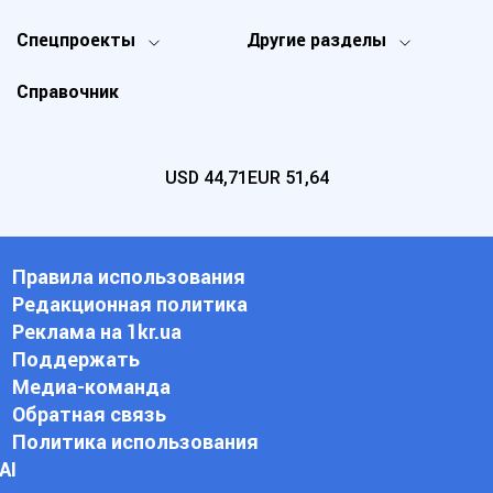
Спецпроекты
Другие разделы
Справочник
USD
44,71
EUR
51,64
Правила использования
Редакционная политика
Реклама на 1kr.ua
Поддержать
Медиа-команда
Обратная связь
Политика использования
АI