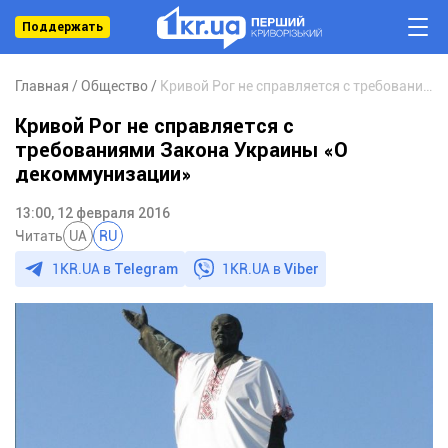
Поддержать
Главная
Общество
Кривой Рог не справляется с требованиями Закона Украины «О декоммунизации»
Кривой Рог не справляется с
требованиями Закона Украины «О
декоммунизации»
13:00, 12 февраля 2016
Читать
UA
RU
1KR.UA в
Telegram
1KR.UA в
Viber